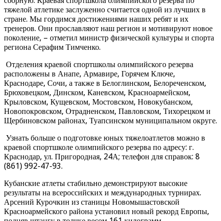
сборную. Краевая спортшкола олимпийского резерва по
тяжелой атлетике заслуженно считается одной из лучших в
стране. Мы гордимся достижениями наших ребят и их
тренеров. Они прославляют наш регион и мотивируют новое
поколение, – отметил министр физической культуры и спорта
региона Серафим Тимченко.
Отделения краевой спортшколы олимпийского резерва
расположены в Анапе, Армавире, Горячем Ключе,
Краснодаре, Сочи, а также в Белоглинском, Белореченском,
Брюховецком, Динском, Каневском, Красноармейском,
Крыловском, Кущевском, Мостовском, Новокубанском,
Новопокровском, Отрадненском, Павловском, Тихорецком и
Щербиновском районах, Туапсинском муниципальном округе.
Узнать больше о подготовке юных тяжелоатлетов можно в
краевой спортшколе олимпийского резерва по адресу: г.
Краснодар, ул. Пригородная, 24А; телефон для справок: 8
(861) 992-47-93.
Кубанские атлеты стабильно демонстрируют высокие
результаты на всероссийских и международных турнирах.
Арсений Курочкин из станицы Новомышастовской
Красноармейского района установил новый рекорд Европы,
подняв штангу в толчке весом 161 килограмм.