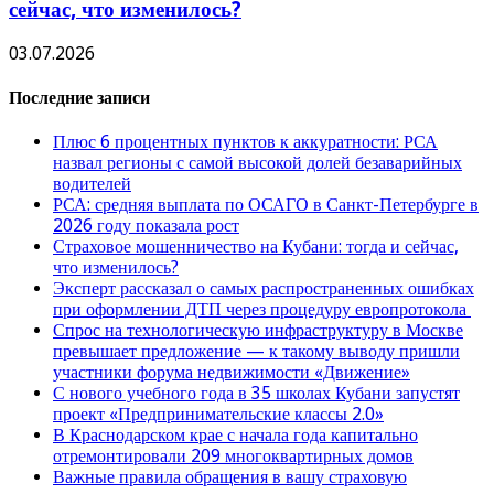
сейчас, что изменилось?
03.07.2026
Последние записи
Плюс 6 процентных пунктов к аккуратности: РСА
назвал регионы с самой высокой долей безаварийных
водителей
РСА: средняя выплата по ОСАГО в Санкт-Петербурге в
2026 году показала рост
Страховое мошенничество на Кубани: тогда и сейчас,
что изменилось?
Эксперт рассказал о самых распространенных ошибках
при оформлении ДТП через процедуру европротокола
Спрос на технологическую инфраструктуру в Москве
превышает предложение — к такому выводу пришли
участники форума недвижимости «Движение»
С нового учебного года в 35 школах Кубани запустят
проект «Предпринимательские классы 2.0»
В Краснодарском крае с начала года капитально
отремонтировали 209 многоквартирных домов
Важные правила обращения в вашу страховую