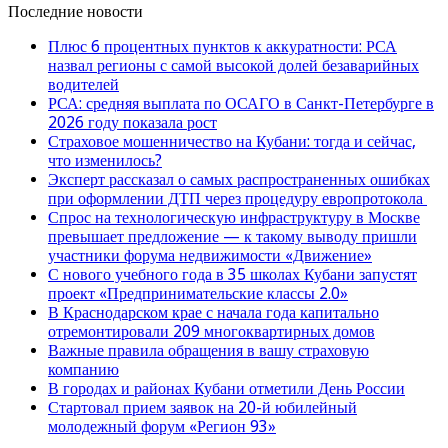
Последние новости
Плюс 6 процентных пунктов к аккуратности: РСА
назвал регионы с самой высокой долей безаварийных
водителей
РСА: средняя выплата по ОСАГО в Санкт-Петербурге в
2026 году показала рост
Страховое мошенничество на Кубани: тогда и сейчас,
что изменилось?
Эксперт рассказал о самых распространенных ошибках
при оформлении ДТП через процедуру европротокола
Спрос на технологическую инфраструктуру в Москве
превышает предложение — к такому выводу пришли
участники форума недвижимости «Движение»
С нового учебного года в 35 школах Кубани запустят
проект «Предпринимательские классы 2.0»
В Краснодарском крае с начала года капитально
отремонтировали 209 многоквартирных домов
Важные правила обращения в вашу страховую
компанию
В городах и районах Кубани отметили День России
Стартовал прием заявок на 20-й юбилейный
молодежный форум «Регион 93»