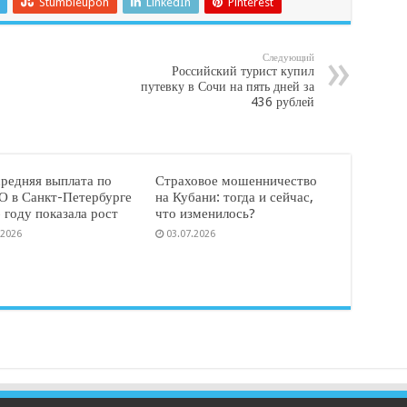
Stumbleupon
LinkedIn
Pinterest
Следующий
Российский турист купил
путевку в Сочи на пять дней за
436 рублей
средняя выплата по
Страховое мошенничество
 в Санкт-Петербурге
на Кубани: тогда и сейчас,
 году показала рост
что изменилось?
.2026
03.07.2026