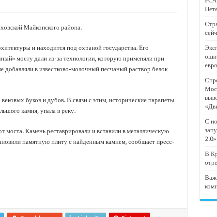
РСА:
тят проект «Предпринимательские классы 2.0»
Пете
отремонтировали 209 многоквартирных домов
Стра
ховской Майкопского района.
сейч
мпанию
рхитектуры и находится под охраной государства. Его
Эксп
и
оши
чный» мосту дали из-за технологии, которую применяли при
евр
дежный форум «Регион 93»
е добавляли в известково-молочный песчаный раствор белок
Спро
Мос
выв
 вековых буков и дубов. В связи с этим, исторические парапеты
«Дв
льшого камня, упала в реку.
С но
запу
от моста. Камень реставрировали и вставили в металлическую
2.0»
становили памятную плиту с найденным камнем, сообщает пресс-
В Кр
отр
Важ
ком