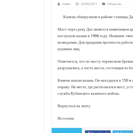
С нового учебного года в 35 школах Кубани запус
news
20.09.2017
Общество
В Краснодарском крае с начала года капитально 
Камень обнаружили в районе станицы Да
Важные правила обращения в вашу страховую ко
Мост через реку Дах является памятником а
В городах и районах Кубани отметили День Росси
построили казаки в 1906 году. Название «яи
Стартовал прием заявок на 20-й юбилейный моло
возведении. Для придания прочности рабочи
куриных яиц.
Отмечается, что по мосту перевозили бревна
разрушились, а часть моста, состоящая из бо
Камень нашли казаки. Он находился в 150 м 
оправу. На месте, где располагался мост, у
служба Кубанского казачьего войска.
Вернуться на ленту
Источник