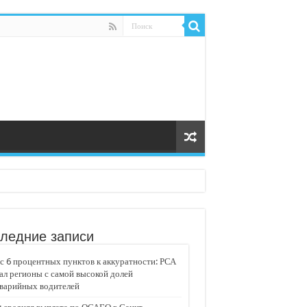
ледние записи
 6 процентных пунктов к аккуратности: РСА
ал регионы с самой высокой долей
аварийных водителей
едвижимости «Движение»