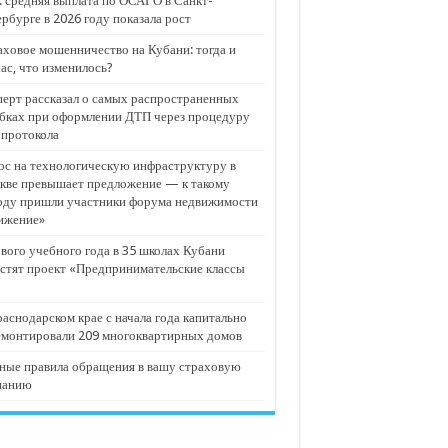
 средняя выплата по ОСАГО в Санкт-
рбурге в 2026 году показала рост
ховое мошенничество на Кубани: тогда и
ас, что изменилось?
ерт рассказал о самых распространенных
бках при оформлении ДТП через процедуру
опротокола
с на технологическую инфраструктуру в
кве превышает предложение — к такому
оду пришли участники форума недвижимости
ижение»
вого учебного года в 35 школах Кубани
стят проект «Предпринимательские классы
аснодарском крае с начала года капитально
емонтировали 209 многоквартирных домов
ные правила обращения в вашу страховую
панию