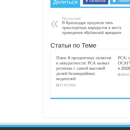
Facebook
Twitter
Делиться
Предыдущий
В Краснодаре продлили пять
транспортных маршрутов к месту
проведения «Кубанской ярмарки»
Статьи по Теме
Плюс 6 процентных пунктов
РСА: 
к аккуратности: РСА назвал
ОСАГО
регионы с самой высокой
в 2026
долей безаварийных
09.07
водителей
21.07.2026