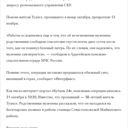
В Краснодарском крае с начала года капитально отремонтировали 209 мног
запросу регионального управления СКР.
Важные правила обращения в вашу страховую компанию
Поиски жителя Туапсе, пропавшего в конце октября, прекратили 13
В городах и районах Кубани отметили День России
ноября.
Стартовал прием заявок на 20-й юбилейный молодежный форум «Регион 93
«Работы осложнились еще и тем, что об исчезновении мужчины
родственники сообщили спасателям спустя почти двое суток после
того, как он покинул базовый лагерь. По их словам, они надеялись, что
мужчина сам вернется», — сообщили в Адыгейском поисково-
спасательном отряде МЧС России.
Помимо этого, операция заставлял прерываться обильный снег,
выпавший в горах, сообщает «Интерфакс».
Как писал интернет-портал «Кубань 24», поисковая операция началась
31 октября в 10:30. Известно, что пропавший — 58-летний житель
Туапсе. Родственники мужчины рассказали, что он находился на
Богатырских полянах в районе станицы Севастопольской Майкопского
района.
Вернуться на ленту