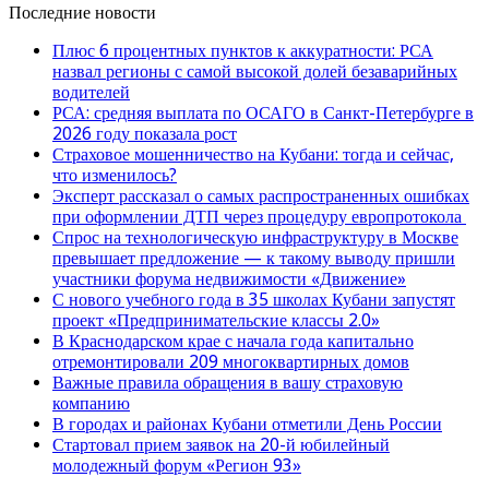
Последние новости
Плюс 6 процентных пунктов к аккуратности: РСА
назвал регионы с самой высокой долей безаварийных
водителей
РСА: средняя выплата по ОСАГО в Санкт-Петербурге в
2026 году показала рост
Страховое мошенничество на Кубани: тогда и сейчас,
что изменилось?
Эксперт рассказал о самых распространенных ошибках
при оформлении ДТП через процедуру европротокола
Спрос на технологическую инфраструктуру в Москве
превышает предложение — к такому выводу пришли
участники форума недвижимости «Движение»
С нового учебного года в 35 школах Кубани запустят
проект «Предпринимательские классы 2.0»
В Краснодарском крае с начала года капитально
отремонтировали 209 многоквартирных домов
Важные правила обращения в вашу страховую
компанию
В городах и районах Кубани отметили День России
Стартовал прием заявок на 20-й юбилейный
молодежный форум «Регион 93»