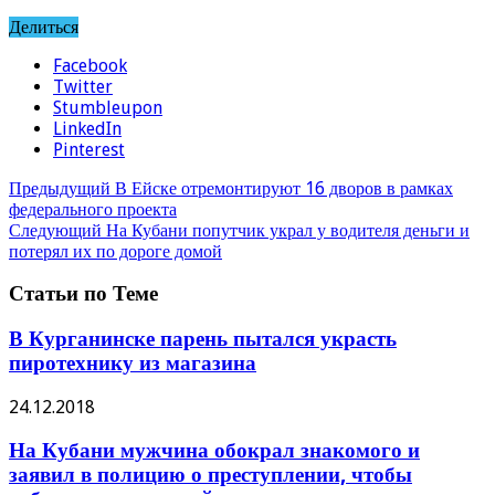
Делиться
Facebook
Twitter
Stumbleupon
LinkedIn
Pinterest
Предыдущий
В Ейске отремонтируют 16 дворов в рамках
федерального проекта
Следующий
На Кубани попутчик украл у водителя деньги и
потерял их по дороге домой
Статьи по Теме
В Курганинске парень пытался украсть
пиротехнику из магазина
24.12.2018
На Кубани мужчина обокрал знакомого и
заявил в полицию о преступлении, чтобы