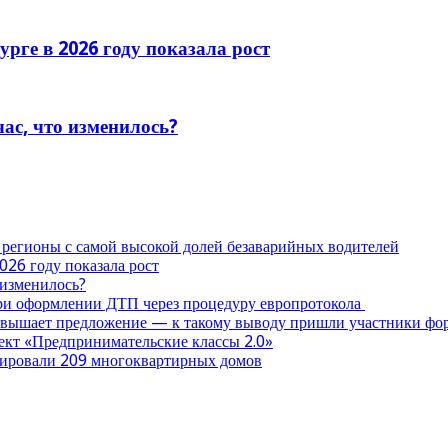
рге в 2026 году показала рост
час, что изменилось?
 регионы с самой высокой долей безаварийных водителей
026 году показала рост
 изменилось?
при оформлении ДТП через процедуру европротокола
ревышает предложение — к такому выводу пришли участники ф
оект «Предпринимательские классы 2.0»
нтировали 209 многоквартирных домов