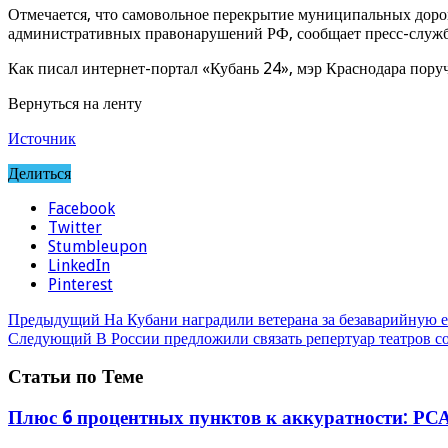
Отмечается, что самовольное перекрытие муниципальных доро
административных правонарушений РФ, сообщает пресс-служб
Как писал интернет-портал «Кубань 24», мэр Краснодара пору
Вернуться на ленту
Источник
Делиться
Facebook
Twitter
Stumbleupon
LinkedIn
Pinterest
Предыдущий
На Кубани наградили ветерана за безаварийную ез
Следующий
В России предложили связать репертуар театров 
Статьи по Теме
Плюс 6 процентных пунктов к аккуратности: РСА