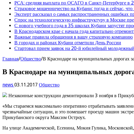
РСА: средняя выплата по ОСАГО в Санкт-Петербурге в 2
Страховое мошенничество на Кубани: тогда и сейчас, что
Эксперт рассказал о самых распространенных ошибках 
Спрос на технологическую инфраструктуру в Москве п
С нового учебного года в 35 школах Кубани запустят пр
В Краснодарском крае с начала года капитально отремо
Важные правила обращения в вашу страховую компанию
В городах и районах Кубани отметили День России
Стартовал прием заявок на 20-й юбилейный молодежный
Главная
/
Общество
/
В Краснодаре на муниципальных дорогах за
В Краснодаре на муниципальных дорогах
news
03.11.2017
Общество
Незаконные конструкции демонтировали 3 ноября в Прикуба
«Мы стараемся максимально оперативно отрабатывать заявлени
чрезвычайные ситуации, и это помешает проезду машин экстр
Прикубанского округа Максим Остроух.
На улице Академической, Есенина, Мокия Гулика, Московской,