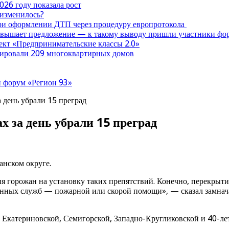
026 году показала рост
 изменилось?
при оформлении ДТП через процедуру европротокола
ревышает предложение — к такому выводу пришли участники ф
оект «Предпринимательские классы 2.0»
нтировали 209 многоквартирных домов
 форум «Регион 93»
 день убрали 15 преград
 за день убрали 15 преград
нском округе.
я горожан на установку таких препятствий. Конечно, перекрыти
енных служб — пожарной или скорой помощи», — сказал замнач
 Екатериновской, Семигорской, Западно-Кругликовской и 40-ле