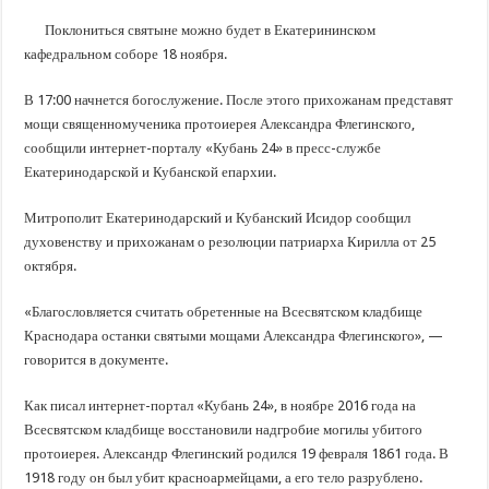
В Краснодарском крае с начала года капитально отремонтировали 209 мног
Поклониться святыне можно будет в Екатерининском
Важные правила обращения в вашу страховую компанию
кафедральном соборе 18 ноября.
В городах и районах Кубани отметили День России
В 17:00 начнется богослужение. После этого прихожанам представят
Стартовал прием заявок на 20-й юбилейный молодежный форум «Регион 93
мощи священномученика протоиерея Александра Флегинского,
сообщили интернет-порталу «Кубань 24» в пресс-службе
Екатеринодарской и Кубанской епархии.
Митрополит Екатеринодарский и Кубанский Исидор сообщил
духовенству и прихожанам о резолюции патриарха Кирилла от 25
октября.
«Благословляется считать обретенные на Всесвятском кладбище
Краснодара останки святыми мощами Александра Флегинского», —
говорится в документе.
Как писал интернет-портал «Кубань 24», в ноябре 2016 года на
Всесвятском кладбище восстановили надгробие могилы убитого
протоиерея. Александр Флегинский родился 19 февраля 1861 года. В
1918 году он был убит красноармейцами, а его тело разрублено.