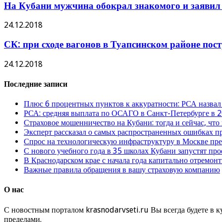
На Кубани мужчина обокрал знакомого и заявил 
24.12.2018
СК: при сходе вагонов в Туапсинском районе пос
24.12.2018
Последние записи
Плюс 6 процентных пунктов к аккуратности: РСА назвал
РСА: средняя выплата по ОСАГО в Санкт-Петербурге в 2
Страховое мошенничество на Кубани: тогда и сейчас, что
Эксперт рассказал о самых распространенных ошибках 
Спрос на технологическую инфраструктуру в Москве п
С нового учебного года в 35 школах Кубани запустят пр
В Краснодарском крае с начала года капитально отремо
Важные правила обращения в вашу страховую компанию
О нас
С новостным порталом krasnodarvseti.ru Вы всегда будете в к
пределами.