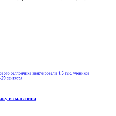
ового баллончика эвакуировали 1,5 тыс. учеников
-29 сентября
ику из магазина