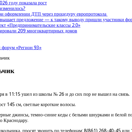
026 году показала рост
 изменилось?
при оформлении ДТП через процедуру европротокола
ревышает предложение — к такому выводу пришли участники ф
оект «Предпринимательские классы 2.0»
нтировали 209 многоквартирных домов
 форум «Регион 93»
льчик
льчик
 в 11:15 ушел из школы № 26 и до сих пор не вышел на связь.
ост 145 см, светлые короткие волосы.
черные джинсы, темно-синие кеды с белыми шнурками и белой п
о Краснодару.
ольника, просят звонить по телефонам: 8(861) 268-40-45 или 