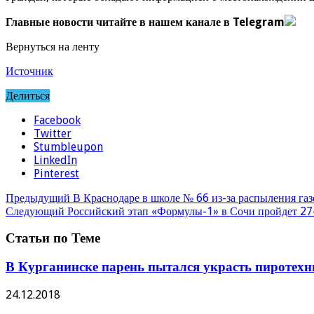
Главные новости читайте в нашем канале в Telegram
Вернуться на ленту
Источник
Делиться
Facebook
Twitter
Stumbleupon
LinkedIn
Pinterest
Предыдущий
В Краснодаре в школе № 66 из-за распыления газ
Следующий
Российский этап «Формулы-1» в Сочи пройдет 27
Статьи по Теме
В Курганинске парень пытался украсть пиротехн
24.12.2018