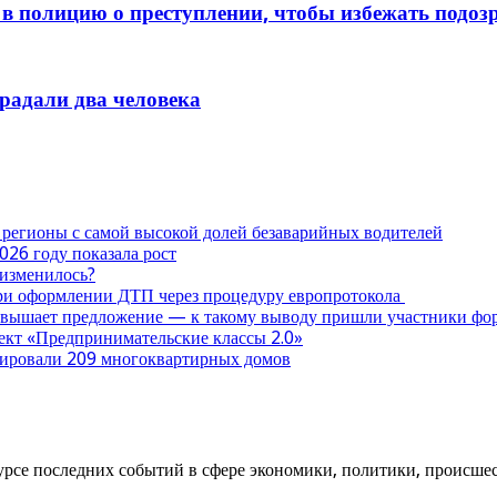
в полицию о преступлении, чтобы избежать подоз
традали два человека
 регионы с самой высокой долей безаварийных водителей
026 году показала рост
 изменилось?
при оформлении ДТП через процедуру европротокола
ревышает предложение — к такому выводу пришли участники ф
оект «Предпринимательские классы 2.0»
нтировали 209 многоквартирных домов
урсе последних событий в сфере экономики, политики, происшест