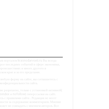
м порталом krasnodarvseti.ru Вы всегда
урсе последних событий в сфере экономики,
происшествиях и много другого в
ком крае и за его пределами.
любую форму на сайте, вы соглашаетесь с
конфиденциальности сайта.
е разрешено, только с установкой активной(
noindex и nofollow) гиперссылки на сайт.
сь с правилами сайта . Редакция не несет
нности за содержание комментариев. Мнение
ожет не совпадать с мнением авторов. Все