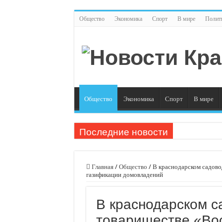
Общество
Экономика
Спорт
В мире
Полит
Общество
Экономика
Спорт
В мире
Последние новости
Плюс 6 процентных пунктов к аккуратности: РСА 
РСА: средняя выплата по ОСАГО в Санкт-Петербург
Главная
/
Общество
/
В краснодарском садово
газификации домовладений
Страховое мошенничество на Кубани: тогда и сейч
Эксперт рассказал о самых распространенных ош
В краснодарском с
Спрос на технологическую инфраструктуру в Мо
товариществе «Вос