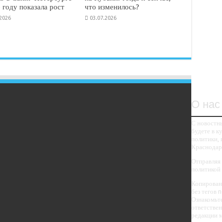
 году показала рост
что изменилось?
.2026
03.07.2026
дческом товариществе «Восход» вступили в кооператив для
О нас
адоводческом
С новостны
будете в к
ход» вступили в
политики, 
Краснодарс
зификации домовладений
Отправляя 
политикой 
Копировани
асположено в Карасунском округе Краснодара. Свои
без тегов 
ать самостоятельно. Для этого они вступили в кооператив,
Ознакомьте
ескими товариществами, расположенными поблизости. Сейчас в
ответстве
редакции м
скоре газ придет в дома.