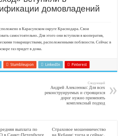
тят проект «Предпринимательские классы 2.0»
зификации домовладений
отремонтировали 209 многоквартирных домов
мпанию
асположено в Карасунском округе Краснодара. Свои
и
ать самостоятельно. Для этого они вступили в кооператив,
дежный форум «Регион 93»
ескими товариществами, расположенными поблизости. Сейчас в
скоре газ придет в дома.
Stumbleupon
LinkedIn
Pinterest
Следующий
Андрей Алексеенко: Для всех
реконструируемых и строящихся
дорог нужно применять
комплексный подход
средняя выплата по
Страховое мошенничество
 в Санкт-Петербурге
на Кубани: тогда и сейчас,