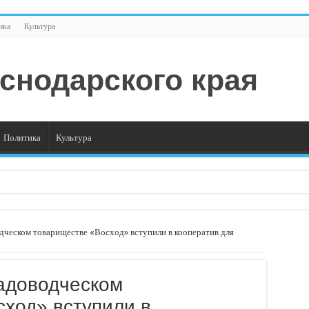
ика
Культура
Политика
Культура
назвал регионы с самой высокой долей безаварийных водителей
е в 2026 году показала рост
дческом товариществе «Восход» вступили в кооператив для
ас, что изменилось?
ибках при оформлении ДТП через процедуру европротокола
адоводческом
скве превышает предложение — к такому выводу пришли участники форума н
ход» вступили в