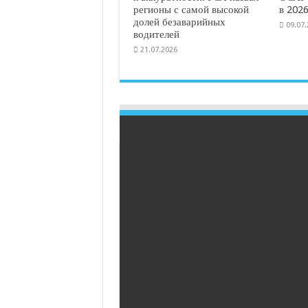
регионы с самой высокой
в 2026
долей безаварийных
09.07
водителей
21.07.2026
Главная
/
Общество
/
В краснодарском садово
газификации домовладений
В краснодарском с
товариществе «Вос
кооператив для га
KRD
03.01.2022
Общество
Товарищество из 654 земельных участков р
домовладения жители планируют газифициров
объединившись с еще несколькими садоводч
«Восходе» строят газорегуляторный пункт, в