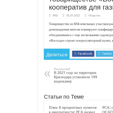
С нового учебного года в 35 школах Кубани запус
кооператив для га
В Краснодарском крае с начала года капитально 
KRD
03.01.2022
Общество
Важные правила обращения в вашу страховую ко
Товарищество из 654 земельных участков р
В городах и районах Кубани отметили День Росси
домовладения жители планируют газифициров
Стартовал прием заявок на 20-й юбилейный моло
объединившись с еще несколькими садоводч
«Восходе» строят газорегуляторный пункт, в
Facebook
Twitter
Делиться
Предыдущий
В 2021 году на территории
Краснодара установили 109
видеокамер
Статьи по Теме
Плюс 6 процентных пунктов
РСА: 
к аккуратности: РСА назвал
ОСАГО