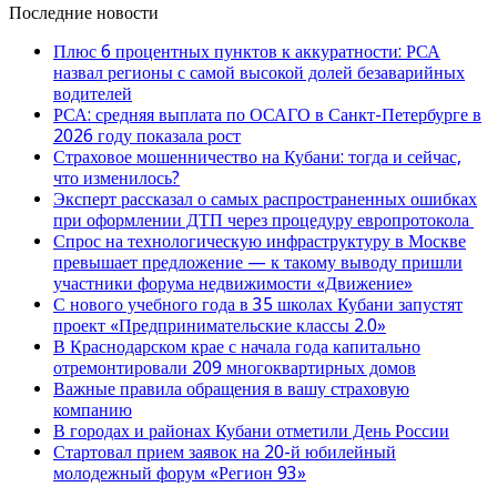
Последние новости
Плюс 6 процентных пунктов к аккуратности: РСА
назвал регионы с самой высокой долей безаварийных
водителей
РСА: средняя выплата по ОСАГО в Санкт-Петербурге в
2026 году показала рост
Страховое мошенничество на Кубани: тогда и сейчас,
что изменилось?
Эксперт рассказал о самых распространенных ошибках
при оформлении ДТП через процедуру европротокола
Спрос на технологическую инфраструктуру в Москве
превышает предложение — к такому выводу пришли
участники форума недвижимости «Движение»
С нового учебного года в 35 школах Кубани запустят
проект «Предпринимательские классы 2.0»
В Краснодарском крае с начала года капитально
отремонтировали 209 многоквартирных домов
Важные правила обращения в вашу страховую
компанию
В городах и районах Кубани отметили День России
Стартовал прием заявок на 20-й юбилейный
молодежный форум «Регион 93»