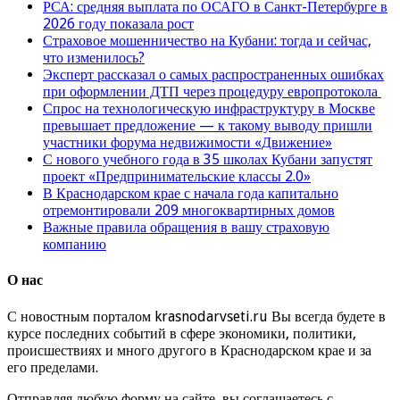
РСА: средняя выплата по ОСАГО в Санкт-Петербурге в
2026 году показала рост
Страховое мошенничество на Кубани: тогда и сейчас,
что изменилось?
Эксперт рассказал о самых распространенных ошибках
при оформлении ДТП через процедуру европротокола
Спрос на технологическую инфраструктуру в Москве
превышает предложение — к такому выводу пришли
участники форума недвижимости «Движение»
С нового учебного года в 35 школах Кубани запустят
проект «Предпринимательские классы 2.0»
В Краснодарском крае с начала года капитально
отремонтировали 209 многоквартирных домов
Важные правила обращения в вашу страховую
компанию
О нас
С новостным порталом krasnodarvseti.ru Вы всегда будете в
курсе последних событий в сфере экономики, политики,
происшествиях и много другого в Краснодарском крае и за
его пределами.
Отправляя любую форму на сайте, вы соглашаетесь с