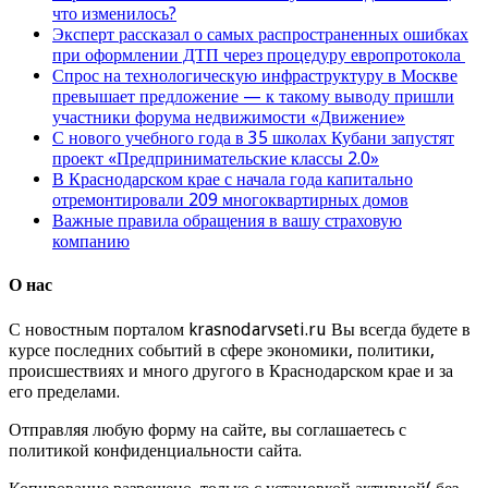
что изменилось?
Эксперт рассказал о самых распространенных ошибках
при оформлении ДТП через процедуру европротокола
Спрос на технологическую инфраструктуру в Москве
превышает предложение — к такому выводу пришли
участники форума недвижимости «Движение»
С нового учебного года в 35 школах Кубани запустят
проект «Предпринимательские классы 2.0»
В Краснодарском крае с начала года капитально
отремонтировали 209 многоквартирных домов
Важные правила обращения в вашу страховую
компанию
О нас
С новостным порталом krasnodarvseti.ru Вы всегда будете в
курсе последних событий в сфере экономики, политики,
происшествиях и много другого в Краснодарском крае и за
его пределами.
Отправляя любую форму на сайте, вы соглашаетесь с
политикой конфиденциальности сайта.