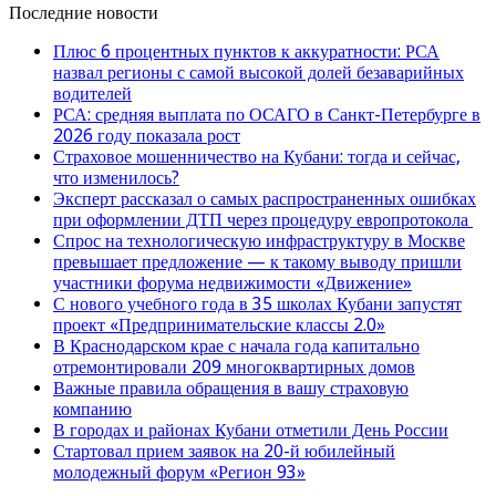
Последние новости
Плюс 6 процентных пунктов к аккуратности: РСА
назвал регионы с самой высокой долей безаварийных
водителей
РСА: средняя выплата по ОСАГО в Санкт-Петербурге в
2026 году показала рост
Страховое мошенничество на Кубани: тогда и сейчас,
что изменилось?
Эксперт рассказал о самых распространенных ошибках
при оформлении ДТП через процедуру европротокола
Спрос на технологическую инфраструктуру в Москве
превышает предложение — к такому выводу пришли
участники форума недвижимости «Движение»
С нового учебного года в 35 школах Кубани запустят
проект «Предпринимательские классы 2.0»
В Краснодарском крае с начала года капитально
отремонтировали 209 многоквартирных домов
Важные правила обращения в вашу страховую
компанию
В городах и районах Кубани отметили День России
Стартовал прием заявок на 20-й юбилейный
молодежный форум «Регион 93»