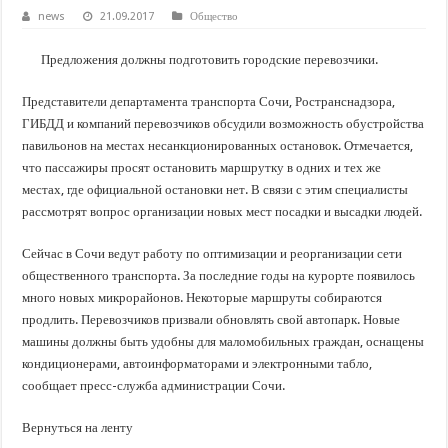
В Краснодарском крае с начала года капитально отремонтировали 209 мног
news
21.09.2017
Общество
Важные правила обращения в вашу страховую компанию
Предложения должны подготовить городские перевозчики.
В городах и районах Кубани отметили День России
Стартовал прием заявок на 20-й юбилейный молодежный форум «Регион 93
Представители департамента транспорта Сочи, Ространснадзора,
ГИБДД и компаний перевозчиков обсудили возможность обустройства
павильонов на местах несанкционированных остановок. Отмечается,
что пассажиры просят остановить маршрутку в одних и тех же
местах, где официальной остановки нет. В связи с этим специалисты
рассмотрят вопрос организации новых мест посадки и высадки людей.
Сейчас в Сочи ведут работу по оптимизации и реорганизации сети
общественного транспорта. За последние годы на курорте появилось
много новых микрорайонов. Некоторые маршруты собираются
продлить. Перевозчиков призвали обновлять свой автопарк. Новые
машины должны быть удобны для маломобильных граждан, оснащены
кондиционерами, автоинформаторами и электронными табло,
сообщает пресс-служба администрации Сочи.
Вернуться на ленту