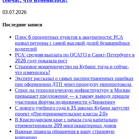
03.07.2026
Последние записи
Плюс 6 процентных пунктов к аккуратности: РСА
назвал регионы с самой высокой долей безаварийных
водителей
РСА: средняя выплата по ОСАГО в Санкт-Петербурге в
2026 году показала рост
Страховое мошенничество на Кубани: тогда и сейчас,
что изменилось?
Эксперт рассказал о самых распространенных ошибках
при оформлении ДТП через процедуру европротокола
Спрос на технологическую инфраструктуру в Москве
превышает предложение — к такому выводу пришли
участники форума недвижимости «Движение»
С нового учебного года в 35 школах Кубани запустят
проект «Предпринимательские классы 2.0»
В Краснодарском крае с начала года капитально
отремонтировали 209 многоквартирных домов
Важные правила обращения в вашу страховую
компанию