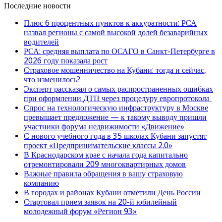
Последние новости
Плюс 6 процентных пунктов к аккуратности: РСА
назвал регионы с самой высокой долей безаварийных
водителей
РСА: средняя выплата по ОСАГО в Санкт-Петербурге в
2026 году показала рост
Страховое мошенничество на Кубани: тогда и сейчас,
что изменилось?
Эксперт рассказал о самых распространенных ошибках
при оформлении ДТП через процедуру европротокола
Спрос на технологическую инфраструктуру в Москве
превышает предложение — к такому выводу пришли
участники форума недвижимости «Движение»
С нового учебного года в 35 школах Кубани запустят
проект «Предпринимательские классы 2.0»
В Краснодарском крае с начала года капитально
отремонтировали 209 многоквартирных домов
Важные правила обращения в вашу страховую
компанию
В городах и районах Кубани отметили День России
Стартовал прием заявок на 20-й юбилейный
молодежный форум «Регион 93»