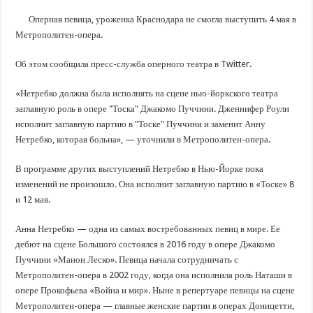
В Краснодарском крае с начала года капитально отремонтировали 209 мног
Оперная певица, уроженка Краснодара не смогла выступить 4 мая в
Важные правила обращения в вашу страховую компанию
Метрополитен-опера.
В городах и районах Кубани отметили День России
Об этом сообщила пресс-служба оперного театра в Twitter.
Стартовал прием заявок на 20-й юбилейный молодежный форум «Регион 93
«Нетребко должна была исполнять на сцене нью-йоркского театра
заглавную роль в опере "Тоска" Джакомо Пуччини. Дженнифер Роули
исполнит заглавную партию в "Тоске" Пуччини и заменит Анну
Нетребко, которая больна», — уточнили в Метрополитен-опера.
В программе других выступлений Нетребко в Нью-Йорке пока
изменений не произошло. Она исполнит заглавную партию в «Тоске» 8
и 12 мая.
Анна Нетребко — одна из самых востребованных певиц в мире. Ее
дебют на сцене Большого состоялся в 2016 году в опере Джакомо
Пуччини «Манон Леско». Певица начала сотрудничать с
Метрополитен-опера в 2002 году, когда она исполнила роль Наташи в
опере Прокофьева «Война и мир». Ныне в репертуаре певицы на сцене
Метрополитен-опера — главные женские партии в операх Доницетти,