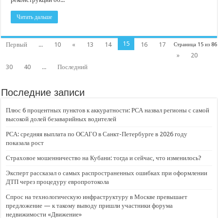
Читать дальше
15
Первый
...
10
«
13
14
16
17
Страница 15 из 86
»
20
30
40
...
Последний
Последние записи
Плюс 6 процентных пунктов к аккуратности: РСА назвал регионы с самой
высокой долей безаварийных водителей
РСА: средняя выплата по ОСАГО в Санкт-Петербурге в 2026 году
показала рост
Страховое мошенничество на Кубани: тогда и сейчас, что изменилось?
Эксперт рассказал о самых распространенных ошибках при оформлении
ДТП через процедуру европротокола
Спрос на технологическую инфраструктуру в Москве превышает
предложение — к такому выводу пришли участники форума
недвижимости «Движение»