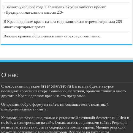
С нового учебного года в 35 школах Кубани запустят проект
«Предпринимательские классы 2.0»
В Краснодарском крае с начала года капитально отремонтировали 209
многоквартирных домов
Важные правила обращения в вашу страховую компанию
О нас
С новостным порталом krasnodarvseti.ru Вы всегда будете в курсе
последних событий в сфере экономики, политики, происшествиях и много
другого в Краснодарском крае и за его пределами.
Отправляя любую форму на сайте, вы соглашаетесь с политикой
конфиденциальности сайта.
Копирование разрешено, только с установкой активной( без тегов noindex и
nofollow) гиперссылки на сайт. Ознакомьтесь с правилами сайта . Редакция
не несет ответственности за содержание комментариев. Мнение редакции
может не совпадать с мнением авторов. Все права на материалы