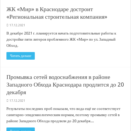
В Краснодарском крае с начала года капитально отремонтировали 209 мног
ЖК «Мир» в Краснодаре достроит
Важные правила обращения в вашу страховую компанию
«Региональная строительная компания»
В городах и районах Кубани отметили День России
17.12.2021
Стартовал прием заявок на 20-й юбилейный молодежный форум «Регион 93
В декабре 2021 г. планируется начать подготовительные работы к
достройке пяти литеров проблемного ЖК «Мир» по ул. Западный
Обход.
Читать дальше
Промывка сетей водоснабжения в районе
Западного Обхода Краснодара продлится до 20
декабря
17.12.2021
Результаты последних проб показали, что вода ещё не соответствует
санитарно-эпидемиологическим нормам, поэтому промывку сетей в
районе Западного Обхода продлили до 20 декабря....