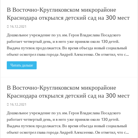
В Краснодарском крае с начала года капитально отремонтировали 209 мног
В Восточно-Кругликовском микрорайоне
Важные правила обращения в вашу страховую компанию
Краснодара открылся детский сад на 300 мест
В городах и районах Кубани отметили День России
16.12.2021
Стартовал прием заявок на 20-й юбилейный молодежный форум «Регион 93
Дошкольное учреждение по ул. им. Героя Владислава Посадского
работает четвертый день, и в него уже приняли около 130 детей.
Выдача путевок продолжается. Во время объезда новый социальный
объект осмотрел глава города Андрей Алексеенко. Он отметил, что с...
Читать дальше
В Восточно-Кругликовском микрорайоне
Краснодара открылся детский сад на 300 мест
16.12.2021
Дошкольное учреждение по ул. им. Героя Владислава Посадского
работает четвертый день, и в него уже приняли около 130 детей.
Выдача путевок продолжается. Во время объезда новый социальный
объект осмотрел глава города Андрей Алексеенко. Он отметил, что с...