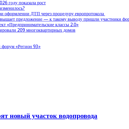
026 году показала рост
 изменилось?
при оформлении ДТП через процедуру европротокола
ревышает предложение — к такому выводу пришли участники ф
оект «Предпринимательские классы 2.0»
нтировали 209 многоквартирных домов
 форум «Регион 93»
оят новый участок водопровода