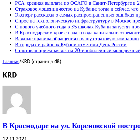
РСА: средняя выплата по ОСАГО в Санкт-Петербурге в 2
Страховое мошенничество на Кубани: тогда и сейчас, что
Эксперт рассказал о самых распространенных ошибках 
Спрос на технологическую инфраструктуру в Москве п
С нового учебного года в 35 школах Кубани запустят пр
В Краснодарском крае с начала года капитально отремо
Важные правила обращения в вашу страховую компанию
В городах и районах Кубани отметили День России
Стартовал прием заявок на 20-й юбилейный молодежный
Главная
/
KRD (страница 48)
KRD
В Краснодаре на ул. Кореновской постр
12.11.2021