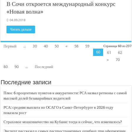
В Сочи откроется международный конкурс
«Новая волна»
04.09.2018
Читать дальше
Первый
...
30
40
50
«
58
59
Страница 60 из 237
60
61
62
»
70
80
90
...
Последний
Последние записи
Плюс 6 процентных пунктов к аккуратности: РСА назвал регионы с самой
высокой долей безаварийных водителей
РСА: средняя выплата по ОСАГО в Санкт-Петербурге в 2026 году
показала рост
Страховое мошенничество на Кубани: тогда и сейчас, что изменилось?
Эксперт рассказал о самых распространенных ошибках при оформлении