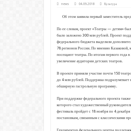
С нового учебного года в 35 школах Кубани запус
news
04.09.2018
Культура
В Краснодарском крае с начала года капитально 
Об этом заявила первый заместитель пред
Важные правила обращения в вашу страховую ко
По ее словам, проект «Театры — детям» был
В городах и районах Кубани отметили День Росси
было заложено 300 млн рублей. Проект подд
Стартовал прием заявок на 20-й юбилейный моло
федерального бюджета выделили дополнитель
78 регионов России. По мнению Казаковой, 
посещают театры. По итогам первого года в
увеличение аудитории детских театров.
В проекте приняли участие почти 150 театро
до 4 млн рублей. Поддержка подразумевает 
обширную гастрольную программу.
При поддержке федерального проекта также 
которого стал художественный руководитель
фестиваль пройдет с 18 ноября по 4 декабр
постановкам, связанным с классическими пр
Гендиректор федерального центра поддержк