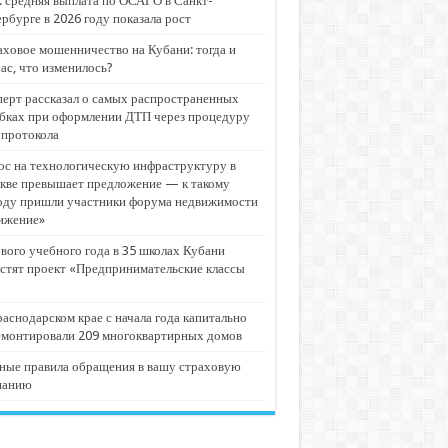
 средняя выплата по ОСАГО в Санкт-
рбурге в 2026 году показала рост
ховое мошенничество на Кубани: тогда и
ас, что изменилось?
ерт рассказал о самых распространенных
бках при оформлении ДТП через процедуру
опротокола
с на технологическую инфраструктуру в
кве превышает предложение — к такому
оду пришли участники форума недвижимости
ижение»
вого учебного года в 35 школах Кубани
стят проект «Предпринимательские классы
аснодарском крае с начала года капитально
емонтировали 209 многоквартирных домов
ные правила обращения в вашу страховую
панию