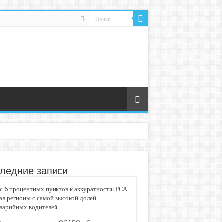
ледние записи
 6 процентных пунктов к аккуратности: РСА
ал регионы с самой высокой долей
аварийных водителей
едвижимости «Движение»