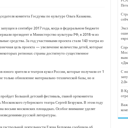
РСА:
тят проект «Предпринимательские классы 2.0»
Пете
отремонтировали 209 многоквартирных домов
Стра
седателя комитета Госдумы по культуре Ольга Казакова.
сейч
мпанию
 запущен в сентябре 2017 года, когда в федеральном бюджете
Эксп
и
оши
ержали президент и Министерство культуры РФ, в 2018-м из
евр
дежный форум «Регион 93»
ные средства. За год участниками проекта стали 143 театра из
конечная цель проекта — увеличение количества детей, которые
Спро
Мос
 некоторых регионах страны достигнуто существенное
выв
«Дв
в юного зрителя и театров кукол России, которые получили от 1
С но
запу
не только обновление материально-технической базы, но и
2.0»
В Кр
отр
пройдет Большой детский фестиваль, главой оргкомитета
 Московского губернского театра Сергей Безруков. В этом году
Важ
я на восьми московских площадках. Особое внимание уделят
ком
оизведениями русской литературы.
и гастрольной деятельности Елена Булукова сообщила об