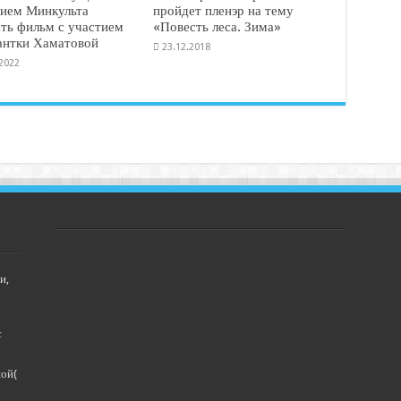
ием Минкульта
пройдет пленэр на тему
ать фильм с участием
«Повесть леса. Зима»
антки Хаматовой
23.12.2018
.2022
и,
с
ной(