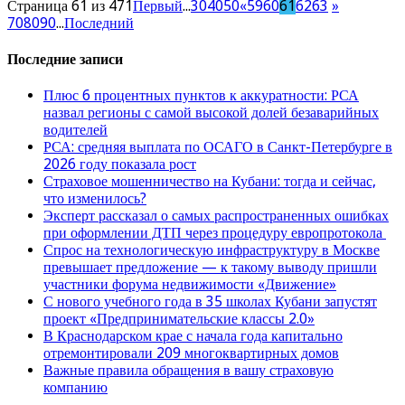
Страница 61 из 471
Первый
...
30
40
50
«
59
60
61
62
63
»
70
80
90
...
Последний
Последние записи
Плюс 6 процентных пунктов к аккуратности: РСА
назвал регионы с самой высокой долей безаварийных
водителей
РСА: средняя выплата по ОСАГО в Санкт-Петербурге в
2026 году показала рост
Страховое мошенничество на Кубани: тогда и сейчас,
что изменилось?
Эксперт рассказал о самых распространенных ошибках
при оформлении ДТП через процедуру европротокола
Спрос на технологическую инфраструктуру в Москве
превышает предложение — к такому выводу пришли
участники форума недвижимости «Движение»
С нового учебного года в 35 школах Кубани запустят
проект «Предпринимательские классы 2.0»
В Краснодарском крае с начала года капитально
отремонтировали 209 многоквартирных домов
Важные правила обращения в вашу страховую
компанию