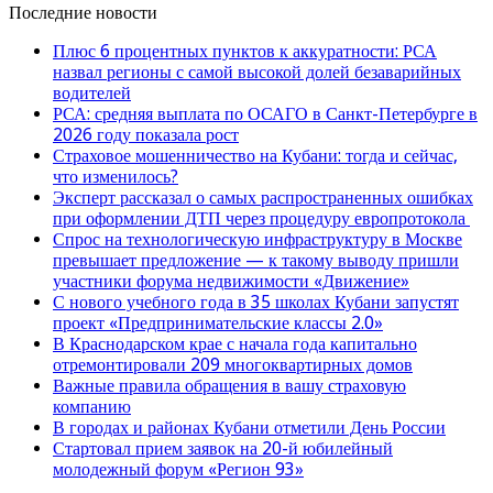
Последние новости
Плюс 6 процентных пунктов к аккуратности: РСА
назвал регионы с самой высокой долей безаварийных
водителей
РСА: средняя выплата по ОСАГО в Санкт-Петербурге в
2026 году показала рост
Страховое мошенничество на Кубани: тогда и сейчас,
что изменилось?
Эксперт рассказал о самых распространенных ошибках
при оформлении ДТП через процедуру европротокола
Спрос на технологическую инфраструктуру в Москве
превышает предложение — к такому выводу пришли
участники форума недвижимости «Движение»
С нового учебного года в 35 школах Кубани запустят
проект «Предпринимательские классы 2.0»
В Краснодарском крае с начала года капитально
отремонтировали 209 многоквартирных домов
Важные правила обращения в вашу страховую
компанию
В городах и районах Кубани отметили День России
Стартовал прием заявок на 20-й юбилейный
молодежный форум «Регион 93»