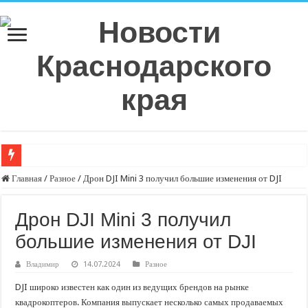
Плюс 6 процентных пунктов к аккуратности: РСА назвал регионы с самой в
Главная
/
Разное
/
Дрон DJI Mini 3 получил большие изменения от DJI
РСА: средняя выплата по ОСАГО в Санкт-Петербурге в 2026 году показала р
Дрон DJI Mini 3 получил
Страховое мошенничество на Кубани: тогда и сейчас, что изменилось?
большие изменения от DJI
Эксперт рассказал о самых распространенных ошибках при оформлении ДТ
Спрос на технологическую инфраструктуру в Москве превышает предложе
Владимир
14.07.2024
Разное
С нового учебного года в 35 школах Кубани запустят проект «Предпринимат
DJI широко известен как один из ведущих брендов на рынке
квадрокоптеров. Компания выпускает несколько самых продаваемых