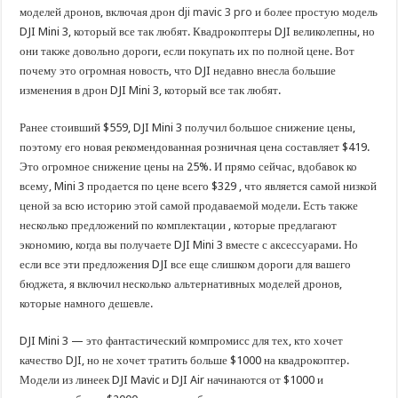
В Краснодарском крае с начала года капитально отремонтировали 209 мног
моделей дронов, включая дрон
dji mavic 3 pro
и более простую модель
Важные правила обращения в вашу страховую компанию
DJI Mini 3, который все так любят. Квадрокоптеры DJI великолепны, но
они также довольно дороги, если покупать их по полной цене. Вот
В городах и районах Кубани отметили День России
почему это огромная новость, что DJI недавно внесла большие
Стартовал прием заявок на 20-й юбилейный молодежный форум «Регион 93
изменения в дрон DJI Mini 3, который все так любят.
Ранее стоивший $559, DJI Mini 3 получил большое снижение цены,
поэтому его новая рекомендованная розничная цена составляет $419.
Это огромное снижение цены на 25%. И прямо сейчас, вдобавок ко
всему, Mini 3 продается по цене всего $329 , что является самой низкой
ценой за всю историю этой самой продаваемой модели. Есть также
несколько предложений по комплектации , которые предлагают
экономию, когда вы получаете DJI Mini 3 вместе с аксессуарами. Но
если все эти предложения DJI все еще слишком дороги для вашего
бюджета, я включил несколько альтернативных моделей дронов,
которые намного дешевле.
DJI Mini 3 — это фантастический компромисс для тех, кто хочет
качество DJI, но не хочет тратить больше $1000 на квадрокоптер.
Модели из линеек DJI Mavic и DJI Air начинаются от $1000 и