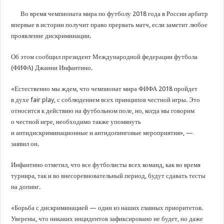
В Краснодарском крае с начала года капитально отремонтировали 209 мног
Во время чемпионата мира по футболу 2018 года в России арбитр
Важные правила обращения в вашу страховую компанию
впервые в истории получит право прервать матч, если заметит любое
В городах и районах Кубани отметили День России
проявление дискриминации.
Стартовал прием заявок на 20-й юбилейный молодежный форум «Регион 93
Об этом сообщил президент Международной федерации футбола
(ФИФА) Джанни Инфантино.
«Естественно мы ждем, что чемпионат мира ФИФА 2018 пройдет
в духе fair play, с соблюдением всех принципов честной игры. Это
относится к действию на футбольном поле, но, когда мы говорим
о честной игре, необходимо также упомянуть
и антидискриминационные и антидопинговые мероприятия», —
заявил он.
Инфантино отметил, что все футболисты всех команд, как во время
турнира, так и во внесоревновательный период, будут сдавать тесты
на допинг.
«Борьба с дискриминацией — один из наших главных приоритетов.
Уверены, что никаких инцидентов зафиксировано не будет, но даже