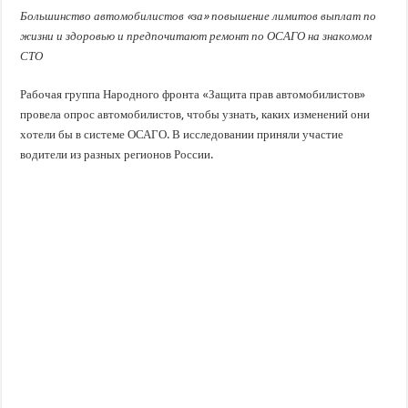
В Краснодарском крае с начала года капитально отремонтировали 209 мног
Большинство автомобилистов «за» повышение лимитов выплат по
Важные правила обращения в вашу страховую компанию
жизни и здоровью и предпочитают ремонт по ОСАГО на знакомом
СТО
В городах и районах Кубани отметили День России
Стартовал прием заявок на 20-й юбилейный молодежный форум «Регион 93
Рабочая группа Народного фронта «Защита прав автомобилистов»
провела опрос автомобилистов, чтобы узнать, каких изменений они
хотели бы в системе ОСАГО. В исследовании приняли участие
водители из разных регионов России.