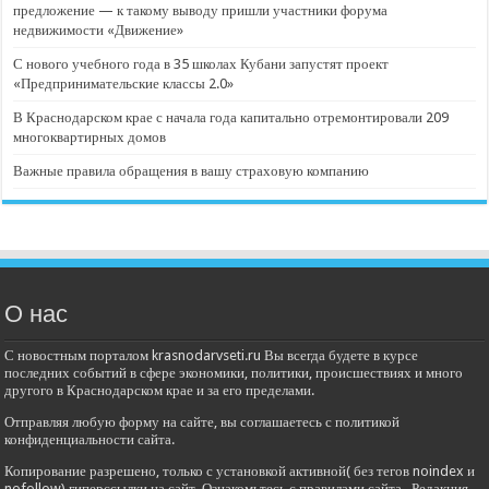
предложение — к такому выводу пришли участники форума
недвижимости «Движение»
С нового учебного года в 35 школах Кубани запустят проект
«Предпринимательские классы 2.0»
В Краснодарском крае с начала года капитально отремонтировали 209
многоквартирных домов
Важные правила обращения в вашу страховую компанию
О нас
С новостным порталом krasnodarvseti.ru Вы всегда будете в курсе
последних событий в сфере экономики, политики, происшествиях и много
другого в Краснодарском крае и за его пределами.
Отправляя любую форму на сайте, вы соглашаетесь с политикой
конфиденциальности сайта.
Копирование разрешено, только с установкой активной( без тегов noindex и
nofollow) гиперссылки на сайт. Ознакомьтесь с правилами сайта . Редакция