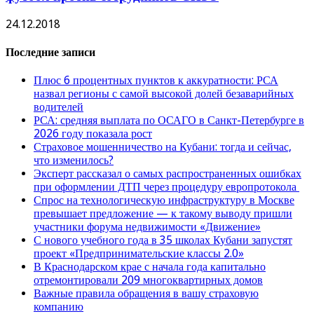
24.12.2018
Последние записи
Плюс 6 процентных пунктов к аккуратности: РСА
назвал регионы с самой высокой долей безаварийных
водителей
РСА: средняя выплата по ОСАГО в Санкт-Петербурге в
2026 году показала рост
Страховое мошенничество на Кубани: тогда и сейчас,
что изменилось?
Эксперт рассказал о самых распространенных ошибках
при оформлении ДТП через процедуру европротокола
Спрос на технологическую инфраструктуру в Москве
превышает предложение — к такому выводу пришли
участники форума недвижимости «Движение»
С нового учебного года в 35 школах Кубани запустят
проект «Предпринимательские классы 2.0»
В Краснодарском крае с начала года капитально
отремонтировали 209 многоквартирных домов
Важные правила обращения в вашу страховую
компанию