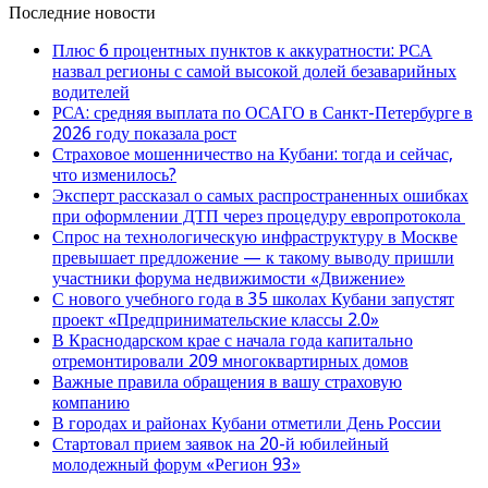
Последние новости
Плюс 6 процентных пунктов к аккуратности: РСА
назвал регионы с самой высокой долей безаварийных
водителей
РСА: средняя выплата по ОСАГО в Санкт-Петербурге в
2026 году показала рост
Страховое мошенничество на Кубани: тогда и сейчас,
что изменилось?
Эксперт рассказал о самых распространенных ошибках
при оформлении ДТП через процедуру европротокола
Спрос на технологическую инфраструктуру в Москве
превышает предложение — к такому выводу пришли
участники форума недвижимости «Движение»
С нового учебного года в 35 школах Кубани запустят
проект «Предпринимательские классы 2.0»
В Краснодарском крае с начала года капитально
отремонтировали 209 многоквартирных домов
Важные правила обращения в вашу страховую
компанию
В городах и районах Кубани отметили День России
Стартовал прием заявок на 20-й юбилейный
молодежный форум «Регион 93»