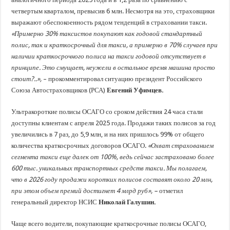
четвертым кварталом, превысив 6 млн. Несмотря на это, страховщики
выражают обеспокоенность рядом тенденций в страховании такси.
«Примерно 30% таксистов покупают как годовой стандартный
полис, так и краткосрочный для такси, а примерно в 70% случаев при
наличии краткосрочного полиса на такси годовой отсутствует в
принципе. Это смущает, неужели в остальное время машина просто
стоит?..»,
– прокомментировал ситуацию президент Российского
Союза Автостраховщиков (РСА)
Евгений Уфимцев.
Ультракороткие полисы ОСАГО со сроком действия 24 часа стали
доступны клиентам с апреля 2025 года. Продажи таких полисов за год
увеличились в 7 раз, до 5,9 млн, и на них пришлось 99% от общего
количества краткосрочных договоров ОСАГО.
«Охват страхованием
сегмента такси еще далек от 100%, ведь сейчас застраховано более
600 тыс. уникальных транспортных средств такси. Мы полагаем,
что в 2026 году продажи коротких полисов составят около 20 млн,
при этом объем премий достигнет 4 млрд руб», –
отметил
генеральный директор НСИС
Николай Галушин.
Чаще всего водители, покупающие краткосрочные полисы ОСАГО,