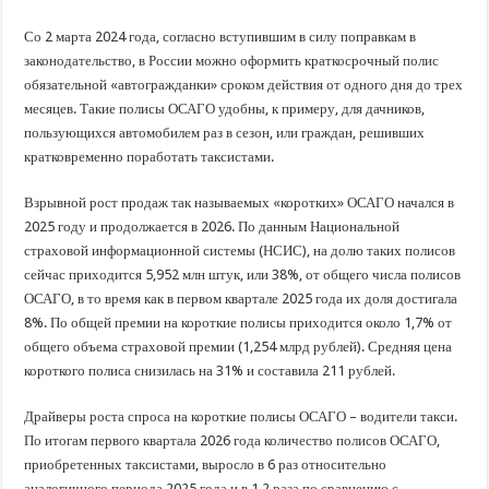
В Краснодарском крае с начала года капитально отремонтировали 209 мног
Важные правила обращения в вашу страховую компанию
Со 2 марта 2024 года, согласно вступившим в силу поправкам в
законодательство, в России можно оформить краткосрочный полис
В городах и районах Кубани отметили День России
обязательной «автогражданки» сроком действия от одного дня до трех
Стартовал прием заявок на 20-й юбилейный молодежный форум «Регион 93
месяцев. Такие полисы ОСАГО удобны, к примеру, для дачников,
пользующихся автомобилем раз в сезон, или граждан, решивших
кратковременно поработать таксистами.
Взрывной рост продаж так называемых «коротких» ОСАГО начался в
2025 году и продолжается в 2026. По данным Национальной
страховой информационной системы (НСИС), на долю таких полисов
сейчас приходится 5,952 млн штук, или 38%, от общего числа полисов
ОСАГО, в то время как в первом квартале 2025 года их доля достигала
8%. По общей премии на короткие полисы приходится около 1,7% от
общего объема страховой премии (1,254 млрд рублей). Средняя цена
короткого полиса снизилась на 31% и составила 211 рублей.
Драйверы роста спроса на короткие полисы ОСАГО – водители такси.
По итогам первого квартала 2026 года количество полисов ОСАГО,
приобретенных таксистами, выросло в 6 раз относительно
аналогичного периода 2025 года и в 1,2 раза по сравнению с