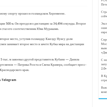
РСА:
тят проект «Предпринимательские классы 2.0»
Пете
отремонтировали 209 многоквартирных домов
Стра
ному спорту прошел в голландском Херенвеене.
сейч
мпанию
нции 500 м. Он преодолел дистанцию за 34,494 секунды. Второе
Эксп
и
оши
им стал его соотечественник Юма Мураками.
евр
дежный форум «Регион 93»
л второе место, уступив голландцу Кжелду Нуису доли
Спро
Мос
смен занимает второе место в зачете Кубка мира на дистанции
выв
«Дв
 5 тыс. м завоевал другой представитель Кубани — Данила
С но
запу
ортсменов — Патрика Роэста и Свена Крамера, сообщает пресс-
2.0»
Краснодарского края.
В Кр
 в Telegram
отр
Важ
ком