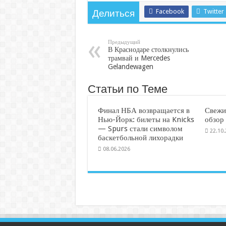
Facebook
Twitter
Делиться
Предыдущий
В Краснодаре столкнулись
трамвай и Mercedes
Gelandewagen
Статьи по Теме
Финал НБА возвращается в
Свежи
Нью-Йорк: билеты на Knicks
обзор
— Spurs стали символом
22.10
баскетбольной лихорадки
08.06.2026