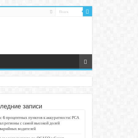
ледние записи
 6 процентных пунктов к аккуратности: РСА
ал регионы с самой высокой долей
аварийных водителей
едвижимости «Движение»