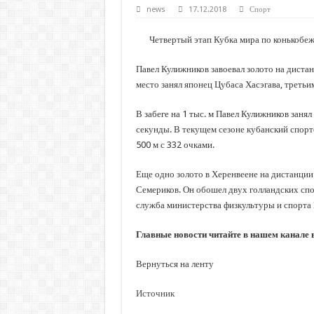
С нового учебного года в 35 школах Кубани запус
news
17.12.2018
Спорт
В Краснодарском крае с начала года капитально 
Четвертый этап Кубка мира по конькобеж
Важные правила обращения в вашу страховую ко
Павел Кулижников завоевал золото на диста
В городах и районах Кубани отметили День Росси
место занял японец Цубаса Хасэгава, треть
Стартовал прием заявок на 20-й юбилейный моло
В забеге на 1 тыс. м Павел Кулижников заня
секунды. В текущем сезоне кубанский спорт
500 м с 332 очками.
Еще одно золото в Херенвеене на дистанции
Семериков. Он обошел двух голландских сп
служба министерства физкультуры и спорта 
Главные новости читайте в нашем канале
Вернуться на ленту
Источник