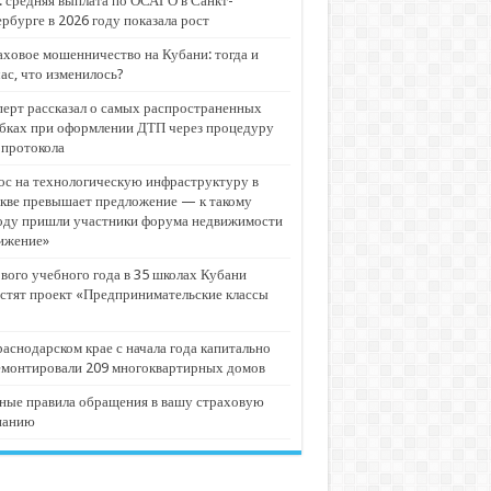
 средняя выплата по ОСАГО в Санкт-
рбурге в 2026 году показала рост
ховое мошенничество на Кубани: тогда и
ас, что изменилось?
ерт рассказал о самых распространенных
бках при оформлении ДТП через процедуру
опротокола
с на технологическую инфраструктуру в
кве превышает предложение — к такому
оду пришли участники форума недвижимости
ижение»
вого учебного года в 35 школах Кубани
стят проект «Предпринимательские классы
аснодарском крае с начала года капитально
емонтировали 209 многоквартирных домов
ные правила обращения в вашу страховую
панию