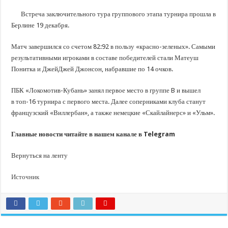
В Краснодарском крае с начала года капитально отремонтировали 209 мног
Встреча заключительного тура группового этапа турнира прошла в
Важные правила обращения в вашу страховую компанию
Берлине 19 декабря.
В городах и районах Кубани отметили День России
Матч завершился со счетом 82:92 в пользу «красно-зеленых». Самыми
Стартовал прием заявок на 20-й юбилейный молодежный форум «Регион 93
результативными игроками в составе победителей стали Матеуш
Понитка и ДжейДжей Джонсон, набравшие по 14 очков.
ПБК «Локомотив-Кубань» занял первое место в группе B и вышел
в топ-16 турнира с первого места. Далее соперниками клуба станут
французский «Виллербан», а также немецкие «Скайлайнерс» и «Ульм».
Главные новости читайте в нашем канале в Telegram
Вернуться на ленту
Источник