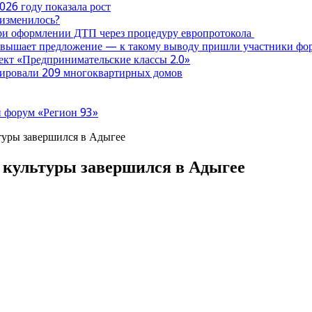
026 году показала рост
 изменилось?
при оформлении ДТП через процедуру европротокола
ревышает предложение — к такому выводу пришли участники ф
оект «Предпринимательские классы 2.0»
нтировали 209 многоквартирных домов
 форум «Регион 93»
туры завершился в Адыгее
культуры завершился в Адыгее