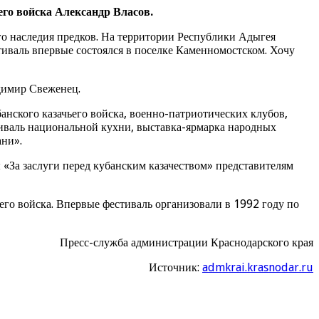
его войска Александр Власов.
го наследия предков. На территории Республики Адыгея
тиваль впервые состоялся в поселке Каменномостском. Хочу
димир Свеженец.
банского казачьего войска, военно-патриотических клубов,
тиваль национальной кухни, выставка-ярмарка народных
ани».
«За заслуги перед кубанским казачеством» представителям
го войска. Впервые фестиваль организовали в 1992 году по
Пресс-служба администрации Краснодарского края
Источник:
admkrai.krasnodar.ru