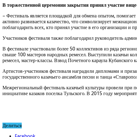
В торжественной церемонии закрытия принял участие вице-
– Фестиваль является площадкой для обмена опытом, помогает 
активно развивается казачество, что символизирует межнацион
поблагодарить всех, кто принял участие в его организации и п
Участников фестиваля также поблагодарил руководитель адми
В фестивале участвовали более 50 коллективов из ряда регионо
свыше 100 мастеров народных ремесел. Выступили казачьи кол
ремесел, мастер-классы. Взвод Почетного караула Кубанского 
Артистов-участников фестиваля наградили дипломами и призам
государственного казачьего ансамбля песни и танца «Ставропол
Межрегиональный фестиваль казачьей культуры провели при по
инициативе казаков поселка Тульского. В 2015 году мероприя
Делиться
Facebook