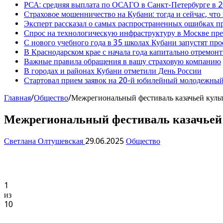
РСА: средняя выплата по ОСАГО в Санкт-Петербурге в 2
Страховое мошенничество на Кубани: тогда и сейчас, что
Эксперт рассказал о самых распространенных ошибках 
Спрос на технологическую инфраструктуру в Москве п
С нового учебного года в 35 школах Кубани запустят пр
В Краснодарском крае с начала года капитально отремо
Важные правила обращения в вашу страховую компанию
В городах и районах Кубани отметили День России
Стартовал прием заявок на 20-й юбилейный молодежный
Главная
/
Общество
/
Межрегиональный фестиваль казачьей куль
Межрегиональный фестиваль казачьей 
Светлана Олтушевская
29.06.2025
Общество
1
из
10