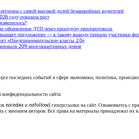
 регионы с самой высокой долей безаварийных водителей
026 году показала рост
 изменилось?
при оформлении ДТП через процедуру европротокола
ревышает предложение — к такому выводу пришли участники ф
оект «Предпринимательские классы 2.0»
нтировали 209 многоквартирных домов
урсе последних событий в сфере экономики, политики, происшест
й конфиденциальности сайта.
ов noindex и nofollow) гиперссылки на сайт. Ознакомьтесь с пра
ь с мнением авторов. Все права на материалы принадлежат их в