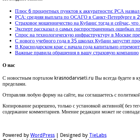
Плюс 6 процентных пунктов к аккуратности: РСА назвал
РСА: средняя выплата по ОСАГО в Санкт-Петербурге в 2
Страховое мошенничество на Кубани: тогда и сейчас, что
Эксперт рассказал о самых распространенных ошибках 
Спрос на технологическую инфраструктуру в Москве п
С нового учебного года в 35 школах Кубани запустят пр
В Краснодарском крае с начала года капитально отремо
Важные правила обращения в вашу страховую компанию
О нас
С новостным порталом krasnodarvseti.ru Вы всегда будете в к
пределами.
Отправляя любую форму на сайте, вы соглашаетесь с политико
Копирование разрешено, только с установкой активной( без тег
содержание комментариев. Мнение редакции может не совпадат
Powered by
WordPress
| Designed by
TieLabs