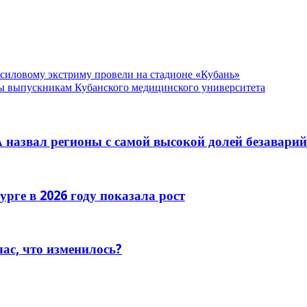
 силовому экстриму провели на стадионе «Кубань»
 выпускникам Кубанского медицинского университета
 назвал регионы с самой высокой долей безавари
рге в 2026 году показала рост
час, что изменилось?