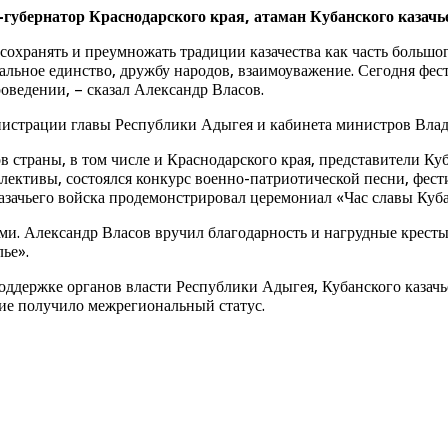
губернатор Краснодарского края, атаман Кубанского казачь
сохранять и преумножать традиции казачества как часть большо
альное единство, дружбу народов, взаимоуважение. Сегодня фес
роведении, – сказал Александр Власов.
нистрации главы Республики Адыгея и кабинета министров Вла
в страны, в том числе и Краснодарского края, представители Ку
лективы, состоялся конкурс военно-патриотической песни, фес
казачьего войска продемонстрировал церемониал «Час славы Куб
и. Александр Власов вручил благодарность и нагрудные кресты 
ье».
ддержке органов власти Республики Адыгея, Кубанского казачье
тие получило межрегиональный статус.