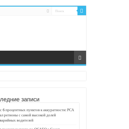
ледние записи
 6 процентных пунктов к аккуратности: РСА
ал регионы с самой высокой долей
аварийных водителей
едвижимости «Движение»