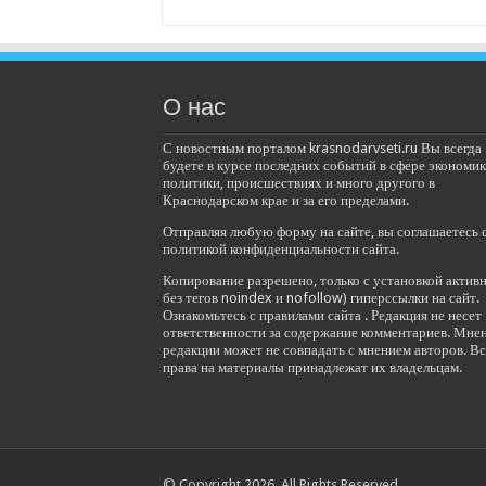
О нас
С новостным порталом krasnodarvseti.ru Вы всегда
будете в курсе последних событий в сфере экономик
политики, происшествиях и много другого в
Краснодарском крае и за его пределами.
Отправляя любую форму на сайте, вы соглашаетесь 
политикой конфиденциальности сайта.
Копирование разрешено, только с установкой актив
без тегов noindex и nofollow) гиперссылки на сайт.
Ознакомьтесь с правилами сайта . Редакция не несет
ответственности за содержание комментариев. Мне
редакции может не совпадать с мнением авторов. Вс
права на материалы принадлежат их владельцам.
© Copyright 2026, All Rights Reserved