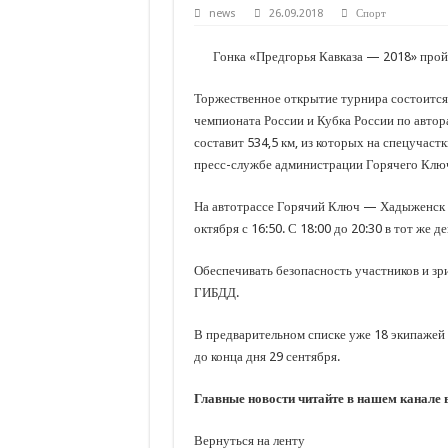
С нового учебного года в 35 школах Кубани запус
news
26.09.2018
Спорт
В Краснодарском крае с начала года капитально 
Гонка «Предгорья Кавказа — 2018» пройде
Важные правила обращения в вашу страховую ко
Торжественное открытие турнира состоится
В городах и районах Кубани отметили День Росси
чемпионата России и Кубка России по автор
Стартовал прием заявок на 20-й юбилейный моло
составит 534,5 км, из которых на спецучаст
пресс-службе администрации Горячего Клю
На автотрассе Горячий Ключ — Хадыженск м
октября с 16:50. С 18:00 до 20:30 в тот же
Обеспечивать безопасность участников и зр
ГИБДД.
В предварительном списке уже 18 экипажей и
до конца дня 29 сентября.
Главные новости читайте в нашем канале
Вернуться на ленту