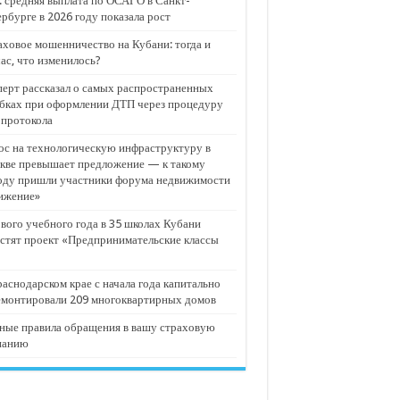
 средняя выплата по ОСАГО в Санкт-
рбурге в 2026 году показала рост
ховое мошенничество на Кубани: тогда и
ас, что изменилось?
ерт рассказал о самых распространенных
бках при оформлении ДТП через процедуру
опротокола
с на технологическую инфраструктуру в
кве превышает предложение — к такому
оду пришли участники форума недвижимости
ижение»
вого учебного года в 35 школах Кубани
стят проект «Предпринимательские классы
аснодарском крае с начала года капитально
емонтировали 209 многоквартирных домов
ные правила обращения в вашу страховую
панию