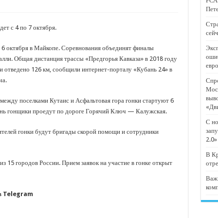
РСА:
тят проект «Предпринимательские классы 2.0»
Пете
отремонтировали 209 многоквартирных домов
Стра
т с 4 по 7 октября.
сейч
мпанию
 6 октября в Майкопе. Соревнования объединят финалы
Эксп
и
оши
алли. Общая дистанция трассы «Предгорья Кавказа» в 2018 году
евр
дежный форум «Регион 93»
ки отведено 126 км, сообщили интернет-порталу «Кубань 24» в
ча.
Спро
Мос
выв
ежду поселками Кутаис и Асфальтовая гора гонки стартуют 6
«Дв
 день гонщики проедут по дороге Горячий Ключ — Калужская.
С но
запу
ителей гонки будут бригады скорой помощи и сотрудники
2.0»
В Кр
з 15 городов России. Прием заявок на участие в гонке открыт
отр
Важ
ком
 в Telegram