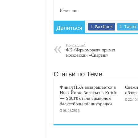
Источник
Facebook
Twitter
Делиться
Предыдущий
ФК «Черноморец» примет
московский «Спартак»
Статьи по Теме
Финал НБА возвращается в
Свежи
Нью-Йорк: билеты на Knicks
обзор
— Spurs стали символом
22.10
баскетбольной лихорадки
08.06.2026