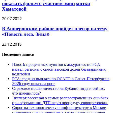
показать фильм с участием эмигрантки
Хаматовой
20.07.2022
В Апшеронском районе пройдет пленэр на тему
«Повесть леса. Зима»
23.12.2018
Последние записи
Плюс 6 процентных пунктов к аккуратности: РСА
назвал регионы с самой высокой долей безаварийных
водителей
РСА: средняя выплата по ОСАГО в Санкт-Петербурге в
2026 году показала рост
Страховое мошенничество на Кубани: тогда и сейчас,
что изменилось?
Эксперт рассказал о самых распространенных ошибках
при оформлении ДТП через процедуру европротокола
Спрос на технологическую инфраструктуру в Москве
превышает предложение — к такому выводу пришли