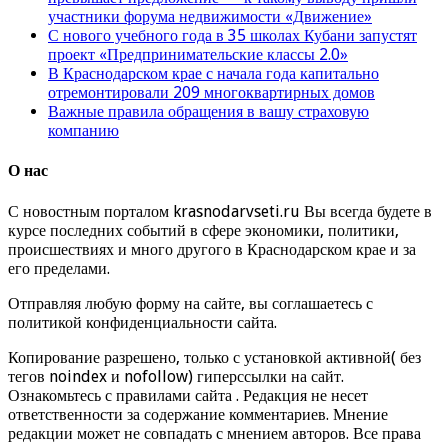
участники форума недвижимости «Движение»
С нового учебного года в 35 школах Кубани запустят
проект «Предпринимательские классы 2.0»
В Краснодарском крае с начала года капитально
отремонтировали 209 многоквартирных домов
Важные правила обращения в вашу страховую
компанию
О нас
С новостным порталом krasnodarvseti.ru Вы всегда будете в
курсе последних событий в сфере экономики, политики,
происшествиях и много другого в Краснодарском крае и за
его пределами.
Отправляя любую форму на сайте, вы соглашаетесь с
политикой конфиденциальности сайта.
Копирование разрешено, только с установкой активной( без
тегов noindex и nofollow) гиперссылки на сайт.
Ознакомьтесь с правилами сайта . Редакция не несет
ответственности за содержание комментариев. Мнение
редакции может не совпадать с мнением авторов. Все права