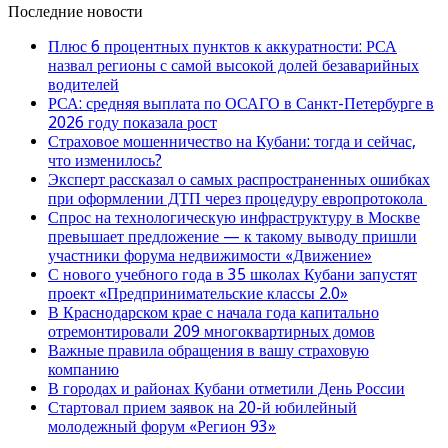
Последние новости
Плюс 6 процентных пунктов к аккуратности: РСА
назвал регионы с самой высокой долей безаварийных
водителей
РСА: средняя выплата по ОСАГО в Санкт-Петербурге в
2026 году показала рост
Страховое мошенничество на Кубани: тогда и сейчас,
что изменилось?
Эксперт рассказал о самых распространенных ошибках
при оформлении ДТП через процедуру европротокола
Спрос на технологическую инфраструктуру в Москве
превышает предложение — к такому выводу пришли
участники форума недвижимости «Движение»
С нового учебного года в 35 школах Кубани запустят
проект «Предпринимательские классы 2.0»
В Краснодарском крае с начала года капитально
отремонтировали 209 многоквартирных домов
Важные правила обращения в вашу страховую
компанию
В городах и районах Кубани отметили День России
Стартовал прием заявок на 20-й юбилейный
молодежный форум «Регион 93»