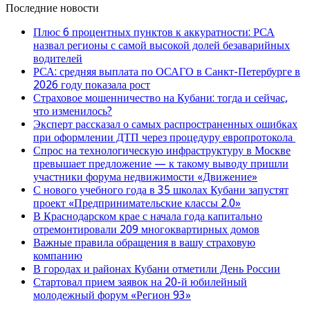
Последние новости
Плюс 6 процентных пунктов к аккуратности: РСА
назвал регионы с самой высокой долей безаварийных
водителей
РСА: средняя выплата по ОСАГО в Санкт-Петербурге в
2026 году показала рост
Страховое мошенничество на Кубани: тогда и сейчас,
что изменилось?
Эксперт рассказал о самых распространенных ошибках
при оформлении ДТП через процедуру европротокола
Спрос на технологическую инфраструктуру в Москве
превышает предложение — к такому выводу пришли
участники форума недвижимости «Движение»
С нового учебного года в 35 школах Кубани запустят
проект «Предпринимательские классы 2.0»
В Краснодарском крае с начала года капитально
отремонтировали 209 многоквартирных домов
Важные правила обращения в вашу страховую
компанию
В городах и районах Кубани отметили День России
Стартовал прием заявок на 20-й юбилейный
молодежный форум «Регион 93»