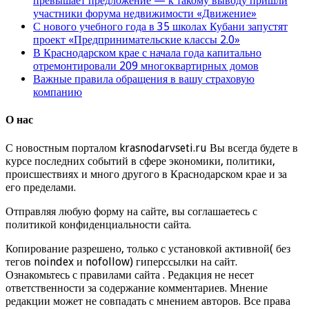
превышает предложение — к такому выводу пришли
участники форума недвижимости «Движение»
С нового учебного года в 35 школах Кубани запустят
проект «Предпринимательские классы 2.0»
В Краснодарском крае с начала года капитально
отремонтировали 209 многоквартирных домов
Важные правила обращения в вашу страховую
компанию
О нас
С новостным порталом krasnodarvseti.ru Вы всегда будете в
курсе последних событий в сфере экономики, политики,
происшествиях и много другого в Краснодарском крае и за
его пределами.
Отправляя любую форму на сайте, вы соглашаетесь с
политикой конфиденциальности сайта.
Копирование разрешено, только с установкой активной( без
тегов noindex и nofollow) гиперссылки на сайт.
Ознакомьтесь с правилами сайта . Редакция не несет
ответственности за содержание комментариев. Мнение
редакции может не совпадать с мнением авторов. Все права