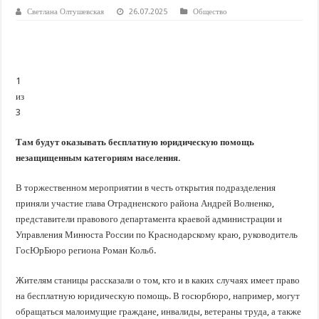
В Краснодарском крае с начала года капитально отремонтировали 209 мног
Светлана Олтушевская
26.07.2025
Общество
Важные правила обращения в вашу страховую компанию
В городах и районах Кубани отметили День России
Стартовал прием заявок на 20-й юбилейный молодежный форум «Регион 93
1
из
3
Там будут оказывать бесплатную юридическую помощь
незащищенным категориям населения.
В торжественном мероприятии в честь открытия подразделения
приняли участие глава Отрадненского района Андрей Волненко,
представители правового департамента краевой администрации и
Управления Минюста России по Краснодарскому краю, руководитель
ГосЮрБюро региона Роман Кольб.
Жителям станицы рассказали о том, кто и в каких случаях имеет право
на бесплатную юридическую помощь. В госюрбюро, например, могут
обращаться малоимущие граждане, инвалиды, ветераны труда, а также