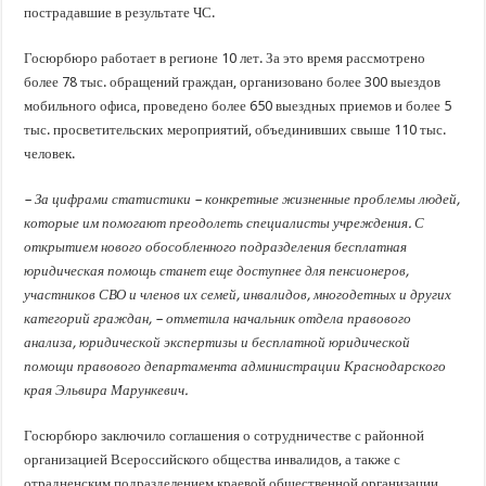
пострадавшие в результате ЧС.
Госюрбюро работает в регионе 10 лет. За это время рассмотрено
более 78 тыс. обращений граждан, организовано более 300 выездов
мобильного офиса, проведено более 650 выездных приемов и более 5
тыс. просветительских мероприятий, объединивших свыше 110 тыс.
человек.
– За цифрами статистики – конкретные жизненные проблемы людей,
которые им помогают преодолеть специалисты учреждения. С
открытием нового обособленного подразделения бесплатная
юридическая помощь станет еще доступнее для пенсионеров,
участников СВО и членов их семей, инвалидов, многодетных и других
категорий граждан, – отметила начальник отдела правового
анализа, юридической экспертизы и бесплатной юридической
помощи правового департамента администрации Краснодарского
края Эльвира Марункевич.
Госюрбюро заключило соглашения о сотрудничестве с районной
организацией Всероссийского общества инвалидов, а также с
отрадненским подразделением краевой общественной организации