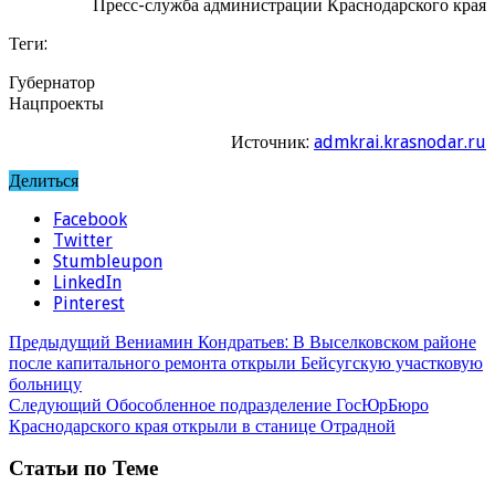
Пресс-служба администрации Краснодарского края
Теги:
Губернатор
Нацпроекты
Источник:
admkrai.krasnodar.ru
Делиться
Facebook
Twitter
Stumbleupon
LinkedIn
Pinterest
Предыдущий
Вениамин Кондратьев: В Выселковском районе
после капитального ремонта открыли Бейсугскую участковую
больницу
Следующий
Обособленное подразделение ГосЮрБюро
Краснодарского края открыли в станице Отрадной
Статьи по Теме