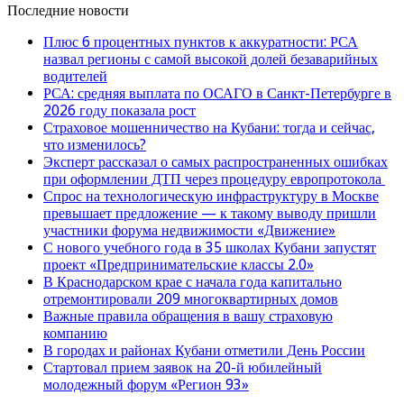
Последние новости
Плюс 6 процентных пунктов к аккуратности: РСА
назвал регионы с самой высокой долей безаварийных
водителей
РСА: средняя выплата по ОСАГО в Санкт-Петербурге в
2026 году показала рост
Страховое мошенничество на Кубани: тогда и сейчас,
что изменилось?
Эксперт рассказал о самых распространенных ошибках
при оформлении ДТП через процедуру европротокола
Спрос на технологическую инфраструктуру в Москве
превышает предложение — к такому выводу пришли
участники форума недвижимости «Движение»
С нового учебного года в 35 школах Кубани запустят
проект «Предпринимательские классы 2.0»
В Краснодарском крае с начала года капитально
отремонтировали 209 многоквартирных домов
Важные правила обращения в вашу страховую
компанию
В городах и районах Кубани отметили День России
Стартовал прием заявок на 20-й юбилейный
молодежный форум «Регион 93»