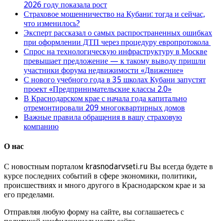
2026 году показала рост
Страховое мошенничество на Кубани: тогда и сейчас,
что изменилось?
Эксперт рассказал о самых распространенных ошибках
при оформлении ДТП через процедуру европротокола
Спрос на технологическую инфраструктуру в Москве
превышает предложение — к такому выводу пришли
участники форума недвижимости «Движение»
С нового учебного года в 35 школах Кубани запустят
проект «Предпринимательские классы 2.0»
В Краснодарском крае с начала года капитально
отремонтировали 209 многоквартирных домов
Важные правила обращения в вашу страховую
компанию
О нас
С новостным порталом krasnodarvseti.ru Вы всегда будете в
курсе последних событий в сфере экономики, политики,
происшествиях и много другого в Краснодарском крае и за
его пределами.
Отправляя любую форму на сайте, вы соглашаетесь с