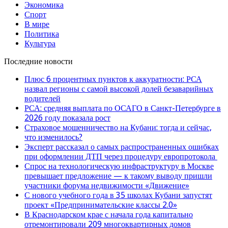
Экономика
Спорт
В мире
Политика
Культура
Последние новости
Плюс 6 процентных пунктов к аккуратности: РСА
назвал регионы с самой высокой долей безаварийных
водителей
РСА: средняя выплата по ОСАГО в Санкт-Петербурге в
2026 году показала рост
Страховое мошенничество на Кубани: тогда и сейчас,
что изменилось?
Эксперт рассказал о самых распространенных ошибках
при оформлении ДТП через процедуру европротокола
Спрос на технологическую инфраструктуру в Москве
превышает предложение — к такому выводу пришли
участники форума недвижимости «Движение»
С нового учебного года в 35 школах Кубани запустят
проект «Предпринимательские классы 2.0»
В Краснодарском крае с начала года капитально
отремонтировали 209 многоквартирных домов