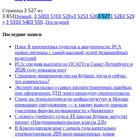
Страница 3 527 из
3 853
Первый
...
3 500
3 510
3 520
«
3 525
3 526
3 527
3 528
3 529
»
3 530
3 540
3 550
...
Последний
Последние записи
Плюс 6 процентных пунктов к аккуратности: РСА
назвал регионы с самой высокой долей безаварийных
водителей
РСА: средняя выплата по ОСАГО в Санкт-Петербурге в
2026 году показала рост
Страховое мошенничество на Кубани: тогда и сейчас,
что изменилось?
Эксперт рассказал о самых распространенных ошибках
при оформлении ДТП через процедуру европротокола
Спрос на технологическую инфраструктуру в Москве
превышает предложение — к такому выводу пришли
участники форума недвижимости «Движение»
С нового учебного года в 35 школах Кубани запустят
проект «Предпринимательские классы 2.0»
В Краснодарском крае с начала года капитально
отремонтировали 209 многоквартирных домов