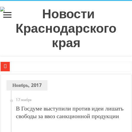
Плюс 6 процентных пунктов к аккуратности: РСА назвал регионы с самой в
Ноябрь, 2017
РСА: средняя выплата по ОСАГО в Санкт-Петербурге в 2026 году показала р
Страховое мошенничество на Кубани: тогда и сейчас, что изменилось?
17 ноября
Эксперт рассказал о самых распространенных ошибках при оформлении ДТ
В Госдуме выступили против идеи лишать
Спрос на технологическую инфраструктуру в Москве превышает предложе
свободы за ввоз санкционной продукции
С нового учебного года в 35 школах Кубани запустят проект «Предпринимат