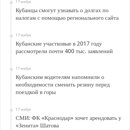
В Краснодарском крае с начала года капитально отремонтировали 209 мног
17 ноября
Кубанцы смогут узнавать о долгах по
Важные правила обращения в вашу страховую компанию
налогам с помощью регионального сайта
В городах и районах Кубани отметили День России
Стартовал прием заявок на 20-й юбилейный молодежный форум «Регион 93
17 ноября
Кубанские участковые в 2017 году
рассмотрели почти 400 тыс. заявлений
17 ноября
Кубанским водителям напомнили о
необходимости сменить резину перед
поездкой в горы
17 ноября
СМИ: ФК «Краснодар» хочет арендовать у
«Зенита» Шатова