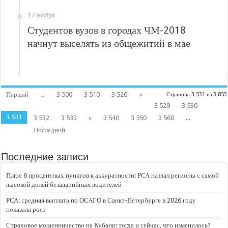
17 ноября
Студентов вузов в городах ЧМ-2018
начнут выселять из общежитий в мае
Первый
...
3 500
3 510
3 520
«
Страница 3 531 из 3 853
3 529
3 530
3 531
3 532
3 533
»
3 540
3 550
3 560
...
Последний
Последние записи
Плюс 6 процентных пунктов к аккуратности: РСА назвал регионы с самой
высокой долей безаварийных водителей
РСА: средняя выплата по ОСАГО в Санкт-Петербурге в 2026 году
показала рост
Страховое мошенничество на Кубани: тогда и сейчас, что изменилось?