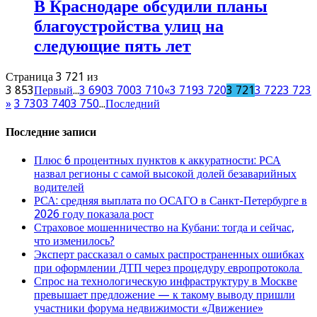
В Краснодаре обсудили планы
благоустройства улиц на
следующие пять лет
Страница 3 721 из
3 853
Первый
...
3 690
3 700
3 710
«
3 719
3 720
3 721
3 722
3 723
»
3 730
3 740
3 750
...
Последний
Последние записи
Плюс 6 процентных пунктов к аккуратности: РСА
назвал регионы с самой высокой долей безаварийных
водителей
РСА: средняя выплата по ОСАГО в Санкт-Петербурге в
2026 году показала рост
Страховое мошенничество на Кубани: тогда и сейчас,
что изменилось?
Эксперт рассказал о самых распространенных ошибках
при оформлении ДТП через процедуру европротокола
Спрос на технологическую инфраструктуру в Москве
превышает предложение — к такому выводу пришли
участники форума недвижимости «Движение»