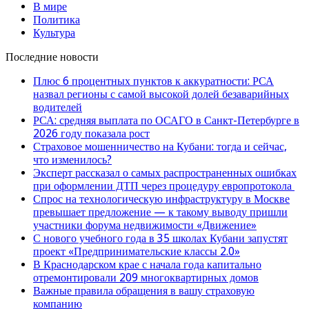
В мире
Политика
Культура
Последние новости
Плюс 6 процентных пунктов к аккуратности: РСА
назвал регионы с самой высокой долей безаварийных
водителей
РСА: средняя выплата по ОСАГО в Санкт-Петербурге в
2026 году показала рост
Страховое мошенничество на Кубани: тогда и сейчас,
что изменилось?
Эксперт рассказал о самых распространенных ошибках
при оформлении ДТП через процедуру европротокола
Спрос на технологическую инфраструктуру в Москве
превышает предложение — к такому выводу пришли
участники форума недвижимости «Движение»
С нового учебного года в 35 школах Кубани запустят
проект «Предпринимательские классы 2.0»
В Краснодарском крае с начала года капитально
отремонтировали 209 многоквартирных домов
Важные правила обращения в вашу страховую
компанию