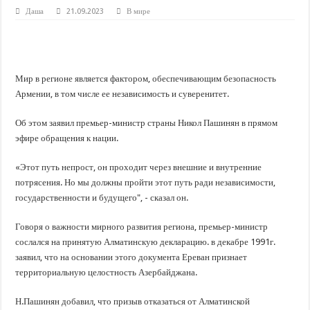
В Краснодарском крае с начала года капитально отремонтировали 209 мног
Даша
21.09.2023
В мире
Важные правила обращения в вашу страховую компанию
В городах и районах Кубани отметили День России
Стартовал прием заявок на 20-й юбилейный молодежный форум «Регион 93
Мир в регионе является фактором, обеспечивающим безопасность
Армении, в том числе ее независимость и суверенитет.
Об этом заявил премьер-министр страны Никол Пашинян в прямом
эфире обращения к нации.
«Этот путь непрост, он проходит через внешние и внутренние
потрясения. Но мы должны пройти этот путь ради независимости,
государственности и будущего", - сказал он.
Говоря о важности мирного развития региона, премьер-министр
сослался на принятую Алматинскую декларацию. в декабре 1991г.
заявил, что на основании этого документа Ереван признает
территориальную целостность Азербайджана.
Н.Пашинян добавил, что призыв отказаться от Алматинской