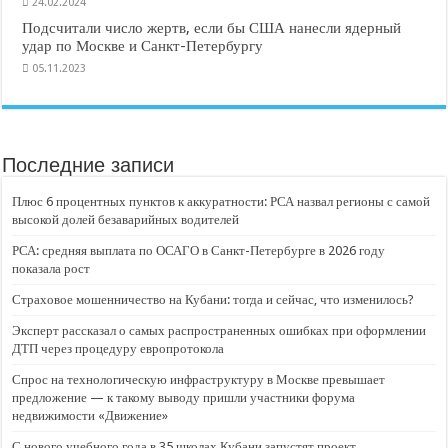
24.02.2024
Подсчитали число жертв, если бы США нанесли ядерный
удар по Москве и Санкт-Петербургу
05.11.2023
Последние записи
Плюс 6 процентных пунктов к аккуратности: РСА назвал регионы с самой
высокой долей безаварийных водителей
РСА: средняя выплата по ОСАГО в Санкт-Петербурге в 2026 году
показала рост
Страховое мошенничество на Кубани: тогда и сейчас, что изменилось?
Эксперт рассказал о самых распространенных ошибках при оформлении
ДТП через процедуру европротокола
Спрос на технологическую инфраструктуру в Москве превышает
предложение — к такому выводу пришли участники форума
недвижимости «Движение»
С нового учебного года в 35 школах Кубани запустят проект