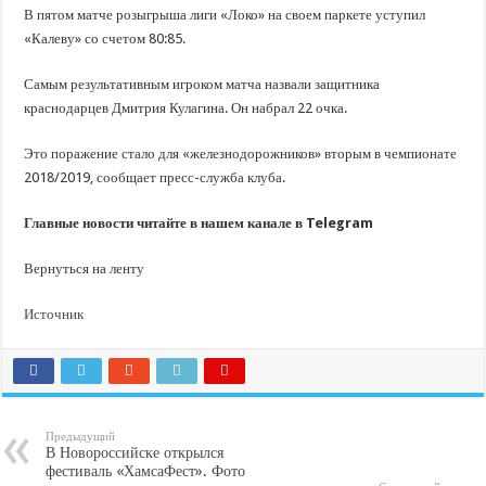
В Краснодарском крае с начала года капитально отремонтировали 209 мног
В пятом матче розыгрыша лиги «Локо» на своем паркете уступил
Важные правила обращения в вашу страховую компанию
«Калеву» со счетом 80:85.
В городах и районах Кубани отметили День России
Самым результативным игроком матча назвали защитника
Стартовал прием заявок на 20-й юбилейный молодежный форум «Регион 93
краснодарцев Дмитрия Кулагина. Он набрал 22 очка.
Это поражение стало для «железнодорожников» вторым в чемпионате
2018/2019, сообщает пресс-служба клуба.
Главные новости читайте в нашем канале в Telegram
Вернуться на ленту
Источник
Предыдущий
В Новороссийске открылся
фестиваль «ХамсаФест». Фото