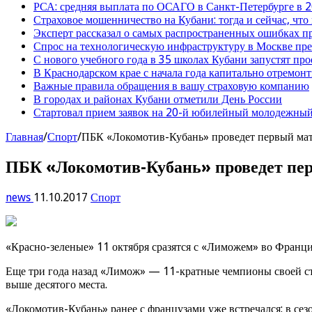
РСА: средняя выплата по ОСАГО в Санкт-Петербурге в 2
Страховое мошенничество на Кубани: тогда и сейчас, что
Эксперт рассказал о самых распространенных ошибках 
Спрос на технологическую инфраструктуру в Москве п
С нового учебного года в 35 школах Кубани запустят пр
В Краснодарском крае с начала года капитально отремо
Важные правила обращения в вашу страховую компанию
В городах и районах Кубани отметили День России
Стартовал прием заявок на 20-й юбилейный молодежный
Главная
/
Спорт
/
ПБК «Локомотив-Кубань» проведет первый мат
ПБК «Локомотив-Кубань» проведет пер
news
11.10.2017
Спорт
«Красно-зеленые» 11 октября сразятся с «Лиможем» во Франци
Еще три года назад «Лимож» — 11-кратные чемпионы своей ст
выше десятого места.
«Локомотив-Кубань» ранее с французами уже встречался: в сез