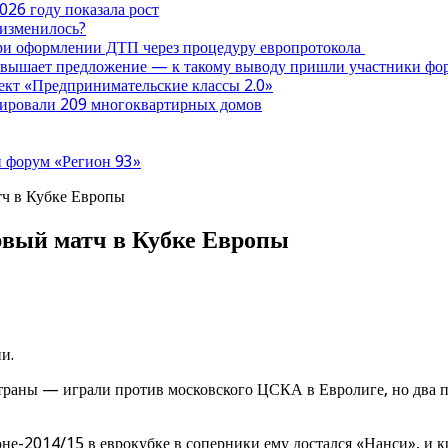
026 году показала рост
 изменилось?
при оформлении ДТП через процедуру европротокола
ревышает предложение — к такому выводу пришли участники ф
оект «Предпринимательские классы 2.0»
нтировали 209 многоквартирных домов
 форум «Регион 93»
ч в Кубке Европы
вый матч в Кубке Европы
и.
раны — играли против московского ЦСКА в Евролиге, но два по
оне-2014/15 в еврокубке в соперники ему достался «Нанси», и 