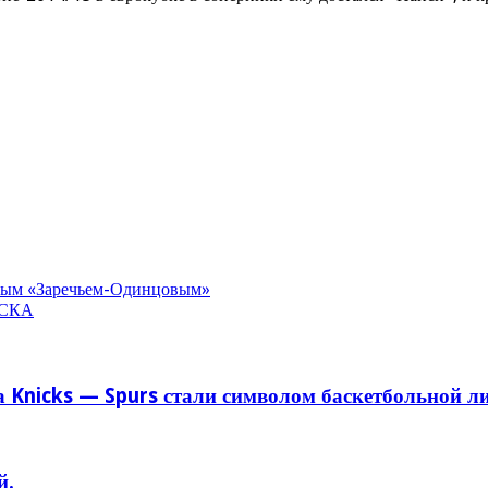
ным «Заречьем-Одинцовым»
м СКА
 Knicks — Spurs стали символом баскетбольной л
й.