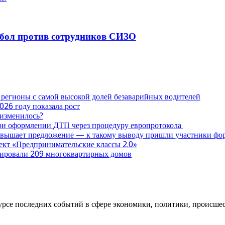
тбол против сотрудников СИЗО
 регионы с самой высокой долей безаварийных водителей
026 году показала рост
 изменилось?
при оформлении ДТП через процедуру европротокола
ревышает предложение — к такому выводу пришли участники ф
оект «Предпринимательские классы 2.0»
нтировали 209 многоквартирных домов
урсе последних событий в сфере экономики, политики, происшест