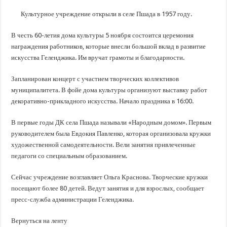
В Краснодарском крае с начала года капитально отремонтировали 209 мног
Культурное учреждение открыли в селе Пшада в 1957 году.
Важные правила обращения в вашу страховую компанию
В городах и районах Кубани отметили День России
В честь 60-летия дома культуры 5 ноября состоится церемония
награждения работников, которые внесли большой вклад в развитие
Стартовал прием заявок на 20-й юбилейный молодежный форум «Регион 93
искусства Геленджика. Им вручат грамоты и благодарности.
Запланирован концерт с участием творческих коллективов
муниципалитета. В фойе дома культуры организуют выставку работ
декоративно-прикладного искусства. Начало праздника в 16:00.
В первые годы ДК села Пшада называли «Народным домом». Первым
руководителем была Евдокия Павленко, которая организовала кружки
художественной самодеятельности. Вели занятия привлеченные
педагоги со специальным образованием.
Сейчас учреждение возглавляет Ольга Краснова. Творческие кружки
посещают более 80 детей. Ведут занятия и для взрослых, сообщает
пресс-служба администрации Геленджика.
Вернуться на ленту