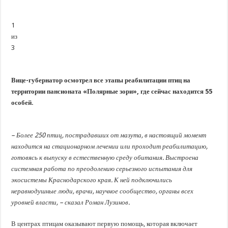
В Краснодарском крае с начала года капитально отремонтировали 209 мног
Важные правила обращения в вашу страховую компанию
1
В городах и районах Кубани отметили День России
из
3
Стартовал прием заявок на 20-й юбилейный молодежный форум «Регион 93
Вице-губернатор осмотрел все этапы реабилитации птиц на
территории пансионата «Полярные зори», где сейчас находится 55
особей.
– Более 250 птиц, пострадавших от мазута, в настоящий момент
находится на стационарном лечении или проходит реабилитацию,
готовясь к выпуску в естественную среду обитания. Выстроена
системная работа по преодолению серьезного испытания для
экосистемы Краснодарского края. К ней подключились
неравнодушные люди, врачи, научное сообщество, органы всех
уровней власти, – сказал Роман Лузинов.
В центрах птицам оказывают первую помощь, которая включает