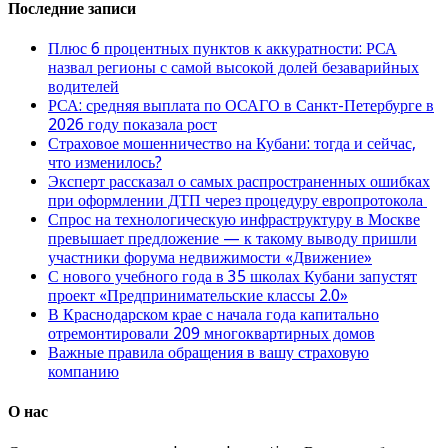
Последние записи
Плюс 6 процентных пунктов к аккуратности: РСА
назвал регионы с самой высокой долей безаварийных
водителей
РСА: средняя выплата по ОСАГО в Санкт-Петербурге в
2026 году показала рост
Страховое мошенничество на Кубани: тогда и сейчас,
что изменилось?
Эксперт рассказал о самых распространенных ошибках
при оформлении ДТП через процедуру европротокола
Спрос на технологическую инфраструктуру в Москве
превышает предложение — к такому выводу пришли
участники форума недвижимости «Движение»
С нового учебного года в 35 школах Кубани запустят
проект «Предпринимательские классы 2.0»
В Краснодарском крае с начала года капитально
отремонтировали 209 многоквартирных домов
Важные правила обращения в вашу страховую
компанию
О нас