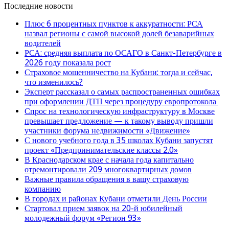
Последние новости
Плюс 6 процентных пунктов к аккуратности: РСА
назвал регионы с самой высокой долей безаварийных
водителей
РСА: средняя выплата по ОСАГО в Санкт-Петербурге в
2026 году показала рост
Страховое мошенничество на Кубани: тогда и сейчас,
что изменилось?
Эксперт рассказал о самых распространенных ошибках
при оформлении ДТП через процедуру европротокола
Спрос на технологическую инфраструктуру в Москве
превышает предложение — к такому выводу пришли
участники форума недвижимости «Движение»
С нового учебного года в 35 школах Кубани запустят
проект «Предпринимательские классы 2.0»
В Краснодарском крае с начала года капитально
отремонтировали 209 многоквартирных домов
Важные правила обращения в вашу страховую
компанию
В городах и районах Кубани отметили День России
Стартовал прием заявок на 20-й юбилейный
молодежный форум «Регион 93»