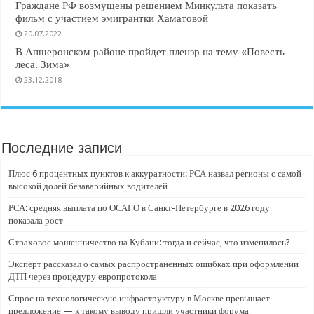
Граждане РФ возмущены решением Минкульта показать
фильм с участием эмигрантки Хаматовой
20.07.2022
В Апшеронском районе пройдет пленэр на тему «Повесть
леса. Зима»
23.12.2018
Последние записи
Плюс 6 процентных пунктов к аккуратности: РСА назвал регионы с самой
высокой долей безаварийных водителей
РСА: средняя выплата по ОСАГО в Санкт-Петербурге в 2026 году
показала рост
Страховое мошенничество на Кубани: тогда и сейчас, что изменилось?
Эксперт рассказал о самых распространенных ошибках при оформлении
ДТП через процедуру европротокола
Спрос на технологическую инфраструктуру в Москве превышает
предложение — к такому выводу пришли участники форума