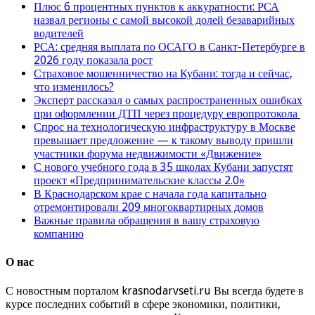
Плюс 6 процентных пунктов к аккуратности: РСА
назвал регионы с самой высокой долей безаварийных
водителей
РСА: средняя выплата по ОСАГО в Санкт-Петербурге в
2026 году показала рост
Страховое мошенничество на Кубани: тогда и сейчас,
что изменилось?
Эксперт рассказал о самых распространенных ошибках
при оформлении ДТП через процедуру европротокола
Спрос на технологическую инфраструктуру в Москве
превышает предложение — к такому выводу пришли
участники форума недвижимости «Движение»
С нового учебного года в 35 школах Кубани запустят
проект «Предпринимательские классы 2.0»
В Краснодарском крае с начала года капитально
отремонтировали 209 многоквартирных домов
Важные правила обращения в вашу страховую
компанию
О нас
С новостным порталом krasnodarvseti.ru Вы всегда будете в
курсе последних событий в сфере экономики, политики,