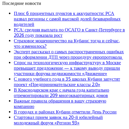
Последние новости
Плюс 6 процентных пунктов к аккуратности: РСА
назвал регионы с самой высокой долей безаварийных
водителей
РСА: средняя выплата по ОСАГО в Санкт-Петербурге в
2026 году показала рост
Страховое мошенничество на Кубани: тогда и сейчас,
что изменилось?
Эксперт рассказал о самых распространенных ошибках
при оформлении ДТП через процедуру европротокола
Спрос на технологическую инфраструктуру в Москве
превышает предложение — к такому выводу пришли
участники форума недвижимости «Движение»
С нового учебного года в 35 школах Кубани запустят
проект «Предпринимательские классы 2.0»
В Краснодарском крае с начала года капитально
отремонтировали 209 многоквартирных домов
Важные правила обращения в вашу страховую
компанию
В городах и районах Кубани отметили День России
Стартовал прием заявок на 20-й юбилейный
молодежный форум «Регион 93»