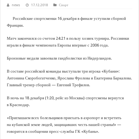
В Краснодарском крае с начала года капитально отремонтировали 209 мног
news
17.12.2018
Спорт
Важные правила обращения в вашу страховую компанию
Российские спортсменки 16 декабря в финале уступили сборной
В городах и районах Кубани отметили День России
Франции.
Стартовал прием заявок на 20-й юбилейный молодежный форум «Регион 93
Матч закончился со счетом 24:21 в пользу хозяек турнира. Россиянки
играли в финале чемпионата Европы впервые с 2006 года.
Бронзовые медали завоевали гандболистки из Нидерландов.
В составе российской команды выступали три игрока «Кубани»:
Антонина Скоробогатченко, Ярослава Фролова и Екатерина Баркалова.
Главный тренер сборной — Евгений Трефилов.
В ночь на 18 декабря (1:20, рейс из Москвы) спортсмены вернутся
в Краснодар.
«Приглашаем всех болельщиков приехать в аэропорт и встретить
на кубанской земле людей, защищавших честь нашей страны!» —
говорится в сообщении пресс-службы ГК «Кубань».