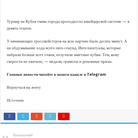
В Краснодарском крае с начала года капитально отремонтировали 209 мног
Важные правила обращения в вашу страховую компанию
В городах и районах Кубани отметили День России
Турнир на Кубок главы города проходил по швейцарской системе — в
девять этапов.
Стартовал прием заявок на 20-й юбилейный молодежный форум «Регион 93
У начинающих гроссмейстеров на всю партию было десять минут. А
на обдумывание хода всего пять секунд. Интеллектуалы, которые
набрали больше всех очков, получили заветные кубки. Тем, кому
скорости не хватило, — медали, грамоты и денежные призы.
Главные новости читайте в нашем канале в Telegram
Вернуться на ленту
Источник
Предыдущий