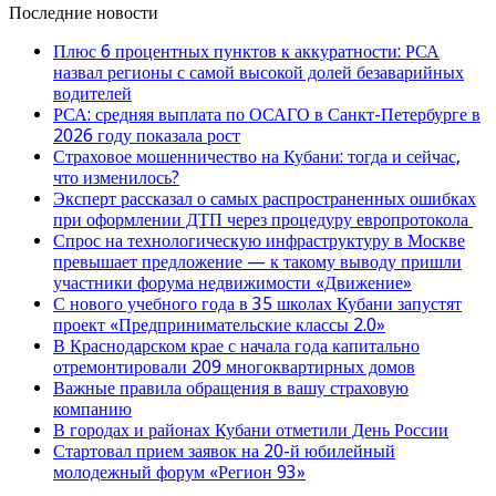
Последние новости
Плюс 6 процентных пунктов к аккуратности: РСА
назвал регионы с самой высокой долей безаварийных
водителей
РСА: средняя выплата по ОСАГО в Санкт-Петербурге в
2026 году показала рост
Страховое мошенничество на Кубани: тогда и сейчас,
что изменилось?
Эксперт рассказал о самых распространенных ошибках
при оформлении ДТП через процедуру европротокола
Спрос на технологическую инфраструктуру в Москве
превышает предложение — к такому выводу пришли
участники форума недвижимости «Движение»
С нового учебного года в 35 школах Кубани запустят
проект «Предпринимательские классы 2.0»
В Краснодарском крае с начала года капитально
отремонтировали 209 многоквартирных домов
Важные правила обращения в вашу страховую
компанию
В городах и районах Кубани отметили День России
Стартовал прием заявок на 20-й юбилейный
молодежный форум «Регион 93»