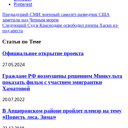
Pinterest
Предыдущий
СМИ: военный самолет‐разведчик США
заметили над Черным морем
Следующий
Суд в Краснодаре освободил рэпера Хаски из-
под ареста
Статьи по Теме
Официальное открытие проекта
27.05.2024
Граждане РФ возмущены решением Минкульта
показать фильм с участием эмигрантки
Хаматовой
20.07.2022
В Апшеронском районе пройдет пленэр на тему
«Повесть леса. Зима»