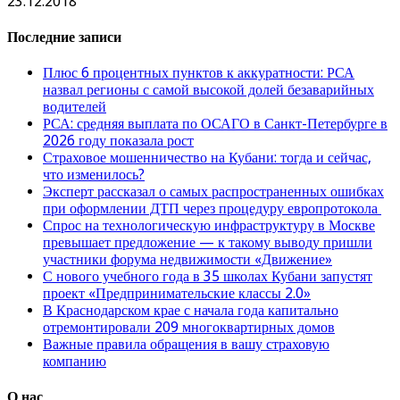
23.12.2018
Последние записи
Плюс 6 процентных пунктов к аккуратности: РСА
назвал регионы с самой высокой долей безаварийных
водителей
РСА: средняя выплата по ОСАГО в Санкт-Петербурге в
2026 году показала рост
Страховое мошенничество на Кубани: тогда и сейчас,
что изменилось?
Эксперт рассказал о самых распространенных ошибках
при оформлении ДТП через процедуру европротокола
Спрос на технологическую инфраструктуру в Москве
превышает предложение — к такому выводу пришли
участники форума недвижимости «Движение»
С нового учебного года в 35 школах Кубани запустят
проект «Предпринимательские классы 2.0»
В Краснодарском крае с начала года капитально
отремонтировали 209 многоквартирных домов
Важные правила обращения в вашу страховую
компанию
О нас