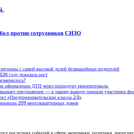
й.
тбол против сотрудников СИЗО
 регионы с самой высокой долей безаварийных водителей
026 году показала рост
 изменилось?
при оформлении ДТП через процедуру европротокола
ревышает предложение — к такому выводу пришли участники ф
оект «Предпринимательские классы 2.0»
нтировали 209 многоквартирных домов
урсе последних событий в сфере экономики, политики, происшест