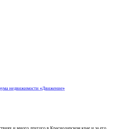
орума недвижимости «Движение»
виях и много другого в Краснодарском крае и за его