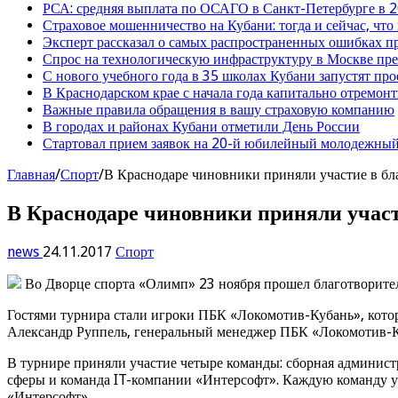
РСА: средняя выплата по ОСАГО в Санкт-Петербурге в 2
Страховое мошенничество на Кубани: тогда и сейчас, что
Эксперт рассказал о самых распространенных ошибках 
Спрос на технологическую инфраструктуру в Москве п
С нового учебного года в 35 школах Кубани запустят пр
В Краснодарском крае с начала года капитально отремо
Важные правила обращения в вашу страховую компанию
В городах и районах Кубани отметили День России
Стартовал прием заявок на 20-й юбилейный молодежный
Главная
/
Спорт
/
В Краснодаре чиновники приняли участие в бл
В Краснодаре чиновники приняли участ
news
24.11.2017
Спорт
Во Дворце спорта «Олимп» 23 ноября прошел благотворите
Гостями турнира стали игроки ПБК «Локомотив-Кубань», котор
Александр Руппель, генеральный менеджер ПБК «Локомотив-Ку
В турнире приняли участие четыре команды: сборная админист
сферы и команда IT-компании «Интерсофт». Каждую команду у
«Интерсофт».