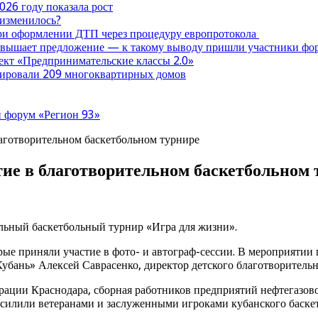
026 году показала рост
 изменилось?
при оформлении ДТП через процедуру европротокола
ревышает предложение — к такому выводу пришли участники ф
оект «Предпринимательские классы 2.0»
нтировали 209 многоквартирных домов
 форум «Регион 93»
аготворительном баскетбольном турнире
ие в благотворительном баскетбольном 
льный баскетбольный турнир «Игра для жизни».
ые приняли участие в фото- и автограф-сессии. В мероприятии
бань» Алексей Саврасенко, директор детского благотворительн
рации Краснодара, сборная работников предприятий нефтегазов
силили ветеранами и заслуженными игроками кубанского баскет