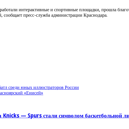
работали интерактивные и спортивные площадки, прошла благот
ий, сообщает пресс-служба администрации Краснодара.
батл среди юных иллюстраторов России
асноярский «Енисей»
 Knicks — Spurs стали символом баскетбольной л