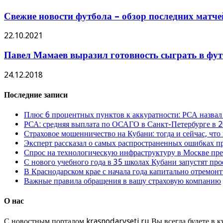
Свежие новости футбола – обзор последних матче
22.10.2021
Павел Мамаев выразил готовность сыграть в фу
24.12.2018
Последние записи
Плюс 6 процентных пунктов к аккуратности: РСА назвал
РСА: средняя выплата по ОСАГО в Санкт-Петербурге в 2
Страховое мошенничество на Кубани: тогда и сейчас, что
Эксперт рассказал о самых распространенных ошибках 
Спрос на технологическую инфраструктуру в Москве п
С нового учебного года в 35 школах Кубани запустят пр
В Краснодарском крае с начала года капитально отремо
Важные правила обращения в вашу страховую компанию
О нас
С новостным порталом krasnodarvseti.ru Вы всегда будете в к