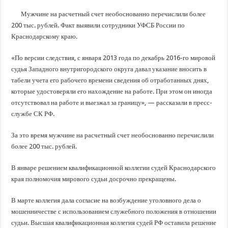
В Краснодарском крае с начала года капитально отремонтировали 209 мног
Мужчине на расчетный счет необоснованно перечислили более
Важные правила обращения в вашу страховую компанию
200 тыс. рублей. Факт выявили сотрудники УФСБ России по
В городах и районах Кубани отметили День России
Краснодарскому краю.
Стартовал прием заявок на 20-й юбилейный молодежный форум «Регион 93
«По версии следствия, с января 2013 года по декабрь 2016-го мировой
судья Западного внутригородского округа давал указание вносить в
табели учета его рабочего времени сведения об отработанных днях,
которые удостоверяли его нахождение на работе. При этом он иногда
отсутствовал на работе и выезжал за границу», — рассказали в пресс-
службе СК РФ.
За это время мужчине на расчетный счет необоснованно перечислили
более 200 тыс. рублей.
В январе решением квалификационной коллегии судей Краснодарского
края полномочия мирового судьи досрочно прекращены.
В марте коллегия дала согласие на возбуждение уголовного дела о
мошенничестве с использованием служебного положения в отношении
судьи. Высшая квалификационная коллегия судей РФ оставила решение