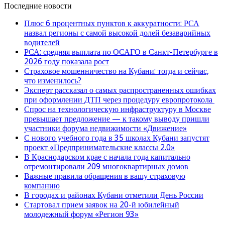
Последние новости
Плюс 6 процентных пунктов к аккуратности: РСА
назвал регионы с самой высокой долей безаварийных
водителей
РСА: средняя выплата по ОСАГО в Санкт-Петербурге в
2026 году показала рост
Страховое мошенничество на Кубани: тогда и сейчас,
что изменилось?
Эксперт рассказал о самых распространенных ошибках
при оформлении ДТП через процедуру европротокола
Спрос на технологическую инфраструктуру в Москве
превышает предложение — к такому выводу пришли
участники форума недвижимости «Движение»
С нового учебного года в 35 школах Кубани запустят
проект «Предпринимательские классы 2.0»
В Краснодарском крае с начала года капитально
отремонтировали 209 многоквартирных домов
Важные правила обращения в вашу страховую
компанию
В городах и районах Кубани отметили День России
Стартовал прием заявок на 20-й юбилейный
молодежный форум «Регион 93»