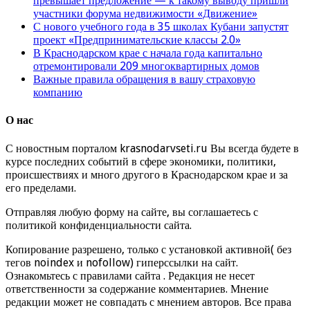
превышает предложение — к такому выводу пришли
участники форума недвижимости «Движение»
С нового учебного года в 35 школах Кубани запустят
проект «Предпринимательские классы 2.0»
В Краснодарском крае с начала года капитально
отремонтировали 209 многоквартирных домов
Важные правила обращения в вашу страховую
компанию
О нас
С новостным порталом krasnodarvseti.ru Вы всегда будете в
курсе последних событий в сфере экономики, политики,
происшествиях и много другого в Краснодарском крае и за
его пределами.
Отправляя любую форму на сайте, вы соглашаетесь с
политикой конфиденциальности сайта.
Копирование разрешено, только с установкой активной( без
тегов noindex и nofollow) гиперссылки на сайт.
Ознакомьтесь с правилами сайта . Редакция не несет
ответственности за содержание комментариев. Мнение
редакции может не совпадать с мнением авторов. Все права