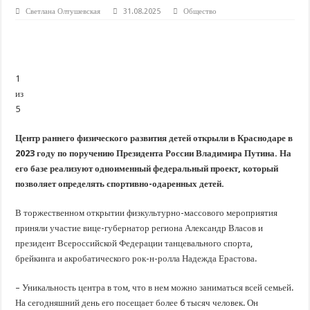
В Краснодарском крае с начала года капитально отремонтировали 209 мног
Светлана Олтушевская
31.08.2025
Общество
Важные правила обращения в вашу страховую компанию
В городах и районах Кубани отметили День России
Стартовал прием заявок на 20-й юбилейный молодежный форум «Регион 93
1
из
5
Центр раннего физического развития детей открыли в Краснодаре в
2023 году по поручению Президента России Владимира Путина. На
его базе реализуют одноименный федеральный проект, который
позволяет определять спортивно-одаренных детей.
В торжественном открытии физкультурно-массового мероприятия
приняли участие вице-губернатор региона Александр Власов и
президент Всероссийской Федерации танцевального спорта,
брейкинга и акробатического рок-н-ролла Надежда Ерастова.
– Уникальность центра в том, что в нем можно заниматься всей семьей.
На сегодняшний день его посещает более 6 тысяч человек. Он