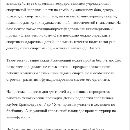
взаимодействует с краевыми государственными учреждениями
спортивной направленности по самбо, рукопашному бою, дзюдо,
тхэквондо, спортивной борьбе, шахматам, компьютерному спорту,
плаванию для глухих, художественной и эстетической гимнастике. На
базе центра также функционирует федеральный инновационный
проект «Стань чемпионом». С его помощью можно определить
спортивно-одаренных детей и повысить качество подготовки уже
действующих спортсменов, – отметил Александр Власов.
Такое тестирование каждый желающий может пройти бесплатно. Оно
позволяет определить не только степень предрасположенности
ребенка к занятиям различными видами спорта, но и особенности
строения, развития и функционирования систем его организма.
На протяжении всего дня для гостей и участников мероприятия
работали тематические площадки. Дети и подростки спортивных
клубов Краснодара от 7 до 15 лет приняли участие в фестивале по
брейкингу. А на уличной спортивной площадке провели турнир по
мини-футболу.
На базе центра раннего физического развития детей «Стань